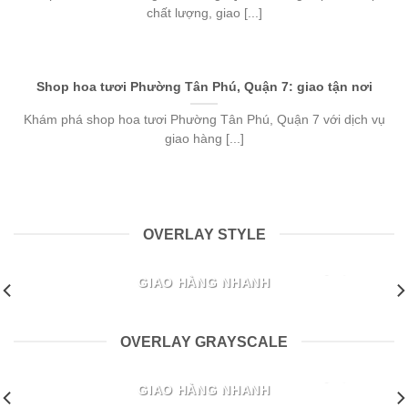
chất lượng, giao [...]
Shop hoa tươi Phường Tân Phú, Quận 7: giao tận nơi
Khám phá shop hoa tươi Phường Tân Phú, Quận 7 với dịch vụ
giao hàng [...]
OVERLAY STYLE
SHOP HOA TƯƠI PHƯỜNG LONG PHƯỚC, QUẬN 9:
GIAO HÀNG NHANH
Khám phá shop hoa tươi Phường Long Phước, Quận 9 với
dịch vụ chuyên nghiệp, [...]
OVERLAY GRAYSCALE
SHOP HOA TƯƠI PHƯỜNG LONG PHƯỚC, QUẬN 9:
GIAO HÀNG NHANH