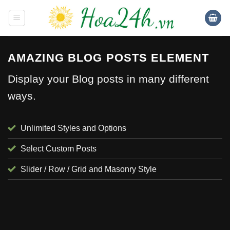
Skip
to
content
AMAZING BLOG POSTS ELEMENT
Display your Blog posts in many different
ways.
Unlimited Styles and Options
Select Custom Posts
Slider / Row / Grid and Masonry Style
TIN TỨC
Shop hoa tươi Phường Long Phước, Quận
9: giao hàng nhanh