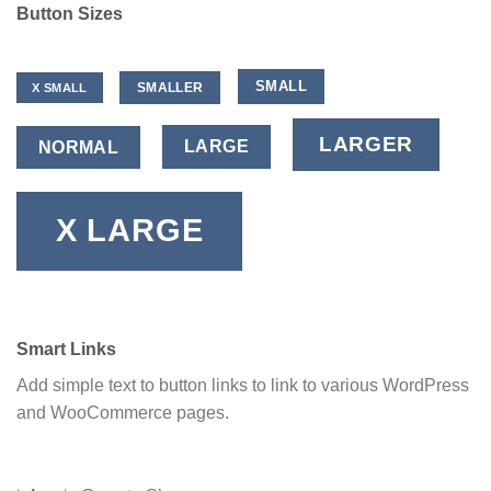
Button Sizes
SMALL
SMALLER
X SMALL
LARGER
LARGE
NORMAL
X LARGE
Smart Links
Add simple text to button links to link to various WordPress
and WooCommerce pages.