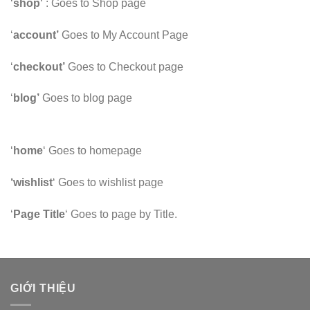
‘
shop
‘ : Goes to Shop page
‘
account’
Goes to My Account Page
‘
checkout’
Goes to Checkout page
‘
blog’
Goes to blog page
‘
home
‘ Goes to homepage
‘wishlist
‘ Goes to wishlist page
‘
Page Title
‘ Goes to page by Title.
GIỚI THIỆU