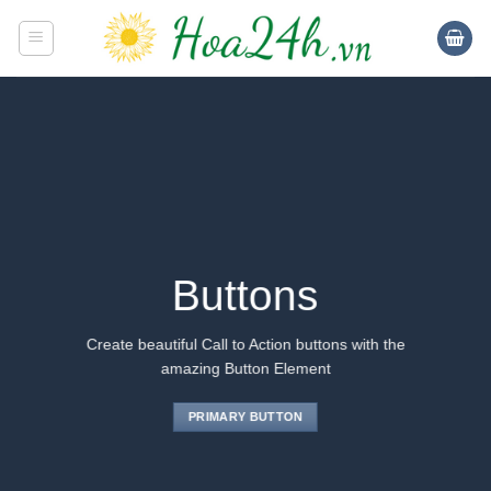
Skip
to
content
Buttons
Create beautiful Call to Action buttons with the
amazing Button Element
PRIMARY BUTTON