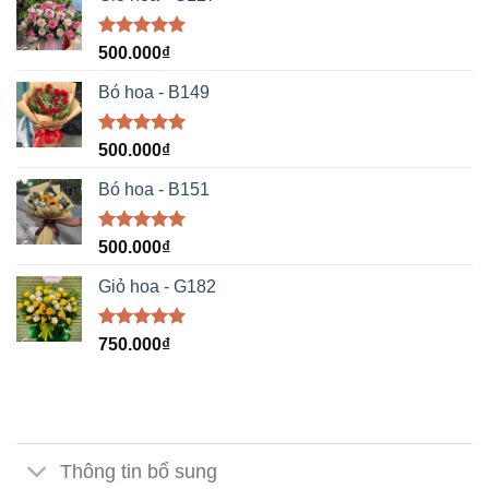
Được xếp
500.000
₫
hạng
5.00
5 sao
Bó hoa - B149
Được xếp
500.000
₫
hạng
5.00
5 sao
Bó hoa - B151
Được xếp
500.000
₫
hạng
5.00
5 sao
Giỏ hoa - G182
Được xếp
750.000
₫
hạng
5.00
5 sao
Thông tin bổ sung