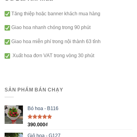
Tăng thiệp hoặc banner khách mua hàng
Giao hoa nhanh chóng trong 90 phút
Giao hoa miễn phí trong nội thành 63 tỉnh
Xuất hoa đơn VAT trong vòng 30 phút
SẢN PHẨM BÁN CHẠY
Bó hoa - B116
Được xếp
390.000
₫
hạng
5.00
5 sao
Giỏ hoa - G127