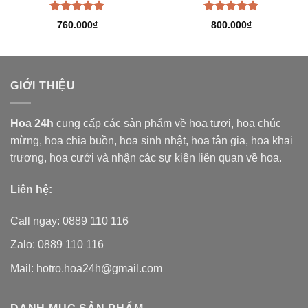
Được xếp
Được xếp
760.000
₫
800.000
₫
hạng
5.00
hạng
5.00
5 sao
5 sao
GIỚI THIỆU
Hoa 24h
cung cấp các sản phẩm về hoa tươi,
hoa chúc
mừng, hoa chia buồn, hoa sinh nhật, hoa tân gia, hoa khai
trương, hoa cưới và nhận các sự kiện liên quan về hoa.
Liên hệ:
Call ngay: 0889 110 116
Zalo: 0889 110 116
Mail: hotro.hoa24h@gmail.com