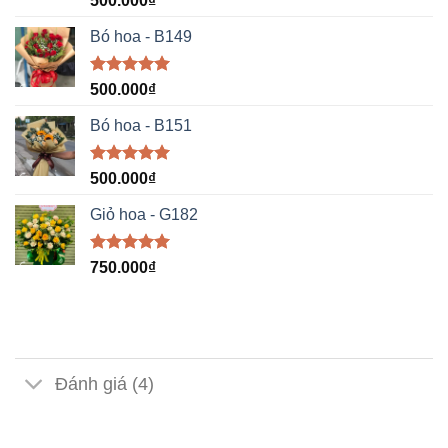
500.000
₫
hạng
5.00
5 sao
Bó hoa - B149
Được xếp
500.000
₫
hạng
5.00
5 sao
Bó hoa - B151
Được xếp
500.000
₫
hạng
5.00
5 sao
Giỏ hoa - G182
Được xếp
750.000
₫
hạng
5.00
5 sao
Đánh giá (4)