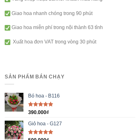
Giao hoa nhanh chóng trong 90 phút
Giao hoa miễn phí trong nội thành 63 tỉnh
Xuất hoa đơn VAT trong vòng 30 phút
SẢN PHẨM BÁN CHẠY
Bó hoa - B116
Được xếp
390.000
₫
hạng
5.00
5 sao
Giỏ hoa - G127
Được xếp