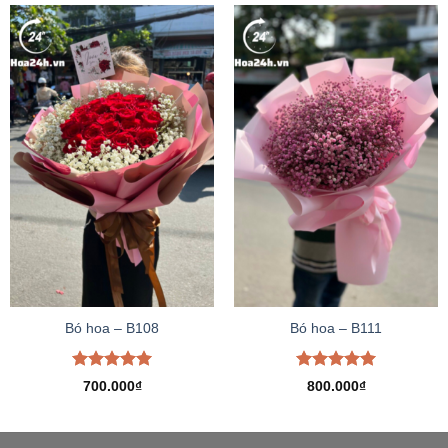
Bó hoa – B108
Bó hoa – B111
Được xếp
Được xếp
700.000
₫
800.000
₫
hạng
5.00
hạng
5.00
5 sao
5 sao