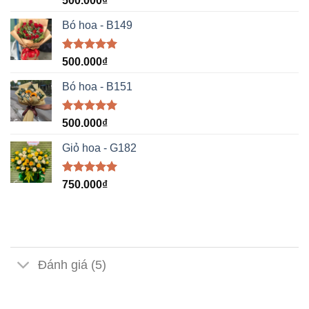
500.000
₫
hạng
5.00
5 sao
Bó hoa - B149
Được xếp
500.000
₫
hạng
5.00
5 sao
Bó hoa - B151
Được xếp
500.000
₫
hạng
5.00
5 sao
Giỏ hoa - G182
Được xếp
750.000
₫
hạng
5.00
5 sao
Đánh giá (5)