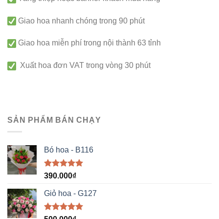
Giao hoa nhanh chóng trong 90 phút
Giao hoa miễn phí trong nội thành 63 tỉnh
Xuất hoa đơn VAT trong vòng 30 phút
SẢN PHẨM BÁN CHẠY
Bó hoa - B116
Được xếp
390.000
₫
hạng
5.00
5 sao
Giỏ hoa - G127
Được xếp