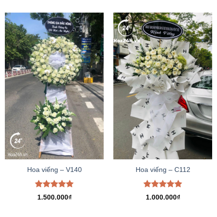
5 sao
5 sao
Hoa viếng – V140
Hoa viếng – C112
Được xếp
Được xếp
1.500.000
₫
1.000.000
₫
hạng
5.00
hạng
5.00
5 sao
5 sao