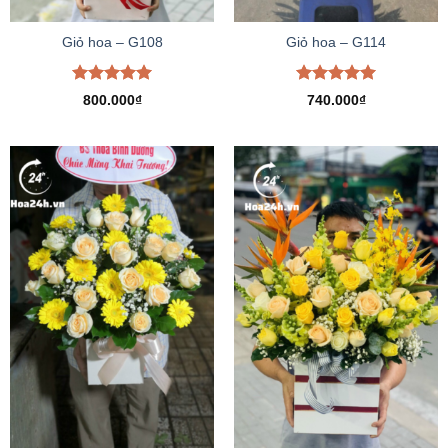
Giỏ hoa – G108
Giỏ hoa – G114
Được xếp
Được xếp
800.000
₫
740.000
₫
hạng
5.00
hạng
5.00
5 sao
5 sao