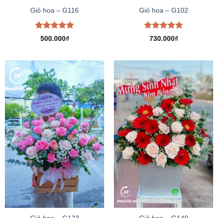
Giỏ hoa – G116
Giỏ hoa – G102
Được xếp
Được xếp
500.000
₫
730.000
₫
hạng
5.00
hạng
5.00
5 sao
5 sao