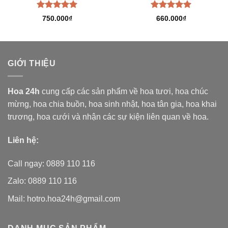
Được xếp
Được xếp
750.000
₫
660.000
₫
hạng
5.00
hạng
5.00
5 sao
5 sao
GIỚI THIỆU
Hoa 24h
cung cấp các sản phẩm về hoa tươi,
hoa chúc
mừng, hoa chia buồn, hoa sinh nhật, hoa tân gia, hoa khai
trương, hoa cưới và nhận các sự kiện liên quan về hoa.
Liên hệ:
Call ngay: 0889 110 116
Zalo: 0889 110 116
Mail: hotro.hoa24h@gmail.com