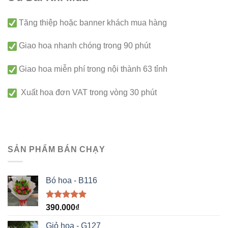
Tăng thiệp hoặc banner khách mua hàng
Giao hoa nhanh chóng trong 90 phút
Giao hoa miễn phí trong nội thành 63 tỉnh
Xuất hoa đơn VAT trong vòng 30 phút
SẢN PHẨM BÁN CHẠY
Bó hoa - B116
Được xếp
390.000
₫
hạng
5.00
5 sao
Giỏ hoa - G127