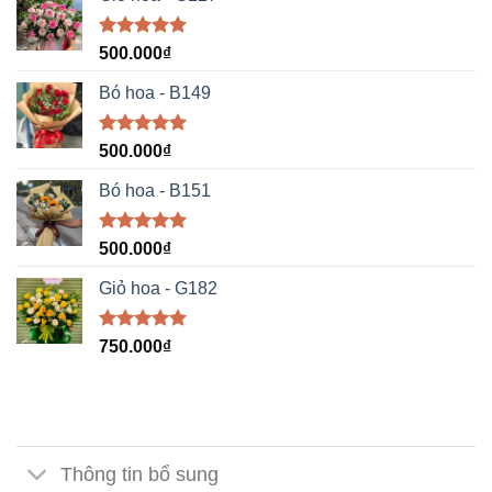
Được xếp
500.000
₫
hạng
5.00
5 sao
Bó hoa - B149
Được xếp
500.000
₫
hạng
5.00
5 sao
Bó hoa - B151
Được xếp
500.000
₫
hạng
5.00
5 sao
Giỏ hoa - G182
Được xếp
750.000
₫
hạng
5.00
5 sao
Thông tin bổ sung