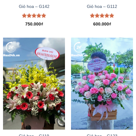
Giỏ hoa – G142
Giỏ hoa – G112
Được xếp
Được xếp
750.000
₫
600.000
₫
hạng
5.00
hạng
5.00
5 sao
5 sao