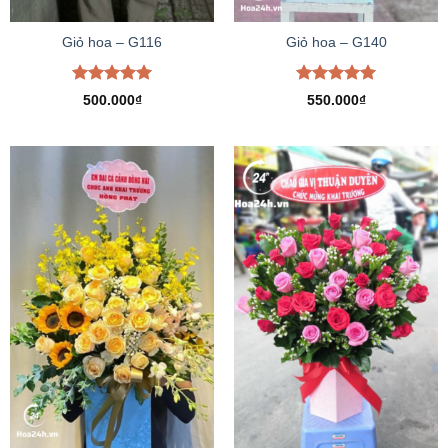
Giỏ hoa – G116
Giỏ hoa – G140
Được xếp
Được xếp
500.000
₫
550.000
₫
hạng
5.00
hạng
5.00
5 sao
5 sao