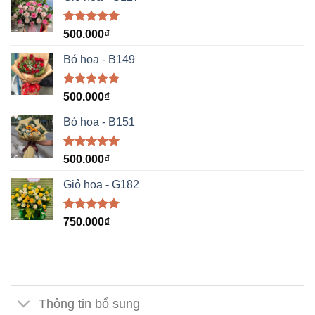
Được xếp
500.000
₫
hạng
5.00
5 sao
Bó hoa - B149
Được xếp
500.000
₫
hạng
5.00
5 sao
Bó hoa - B151
Được xếp
500.000
₫
hạng
5.00
5 sao
Giỏ hoa - G182
Được xếp
750.000
₫
hạng
5.00
5 sao
Thông tin bổ sung