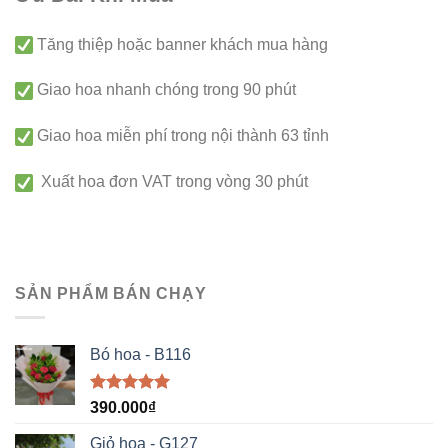
Tăng thiệp hoặc banner khách mua hàng
Giao hoa nhanh chóng trong 90 phút
Giao hoa miễn phí trong nội thành 63 tỉnh
Xuất hoa đơn VAT trong vòng 30 phút
SẢN PHẨM BÁN CHẠY
Bó hoa - B116
Được xếp
390.000
₫
hạng
5.00
5 sao
Giỏ hoa - G127