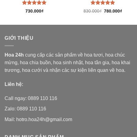
Được xếp
Được xếp
Giá
Giá
730.000
₫
830.000
₫
780.000
₫
hạng
5.00
hạng
5.00
gốc
hiện
là:
tại
5 sao
5 sao
830.000₫.
là:
780.000
GIỚI THIỆU
Hoa 24h
cung cấp các sản phẩm về hoa tươi,
hoa chúc
mừng, hoa chia buồn, hoa sinh nhật, hoa tân gia, hoa khai
trương, hoa cưới và nhận các sự kiện liên quan về hoa.
Liên hệ:
Call ngay: 0889 110 116
Zalo: 0889 110 116
Mail: hotro.hoa24h@gmail.com