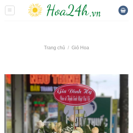
Skip
to
content
Trang chủ
/
Giỏ Hoa