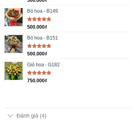
500.000
₫
hạng
5.00
5 sao
Bó hoa - B149
Được xếp
500.000
₫
hạng
5.00
5 sao
Bó hoa - B151
Được xếp
500.000
₫
hạng
5.00
5 sao
Giỏ hoa - G182
Được xếp
750.000
₫
hạng
5.00
5 sao
Đánh giá (4)