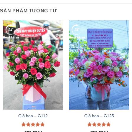
SẢN PHẨM TƯƠNG TỰ
Giỏ hoa – G112
Giỏ hoa – G125
Được xếp
Được xếp