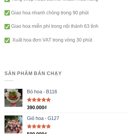
Giao hoa nhanh chóng trong 90 phút
Giao hoa miễn phí trong nội thành 63 tỉnh
Xuất hoa đơn VAT trong vòng 30 phút
SẢN PHẨM BÁN CHẠY
Bó hoa - B116
Được xếp
390.000
₫
hạng
5.00
5 sao
Giỏ hoa - G127
Được xếp