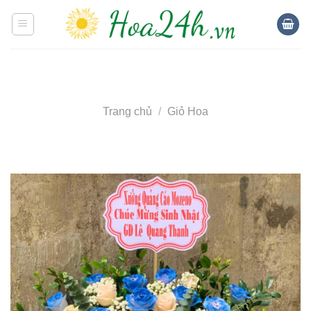
Skip
to
content
Trang chủ
/
Giỏ Hoa