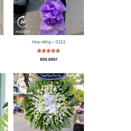
Hoa viếng – C113
Được xếp
850.000
₫
hạng
5.00
5 sao