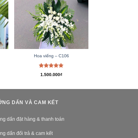
Hoa viếng – C106
Được xếp
1.500.000
₫
hạng
5.00
5 sao
NG DẨN VÀ CAM KẾT
g dẩn đặt hàng & thanh toán
g dẩn đổi trả & cam kết