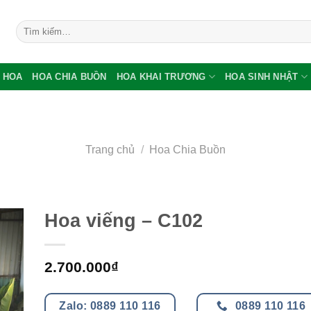
Tìm
kiếm:
 HOA
HOA CHIA BUỒN
HOA KHAI TRƯƠNG
HOA SINH NHẬT
Trang chủ
/
Hoa Chia Buồn
Hoa viếng – C102
2.700.000
₫
Zalo: 0889 110 116
0889 110 116