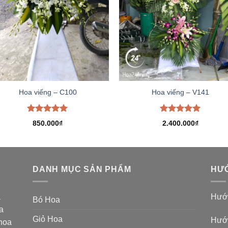
Hoa viếng – C100
Hoa viếng – V141
Được xếp
Được xếp
850.000
₫
2.400.000
₫
hạng
5.00
hạng
5.00
5 sao
5 sao
DANH MỤC SẢN PHẨM
HƯỚ
a
Hướn
Bó Hoa
a
Giỏ Hoa
Hướn
 hoa