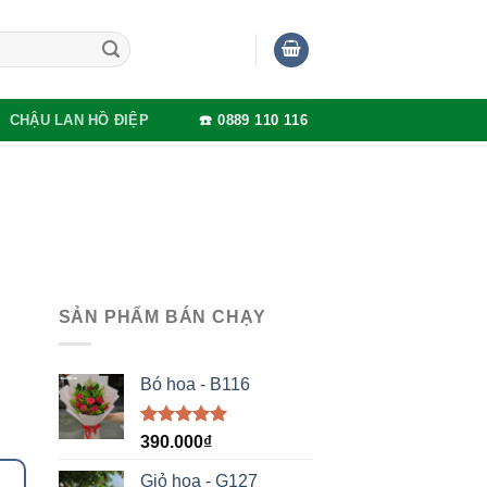
CHẬU LAN HỒ ĐIỆP
☎️ 0889 110 116
SẢN PHẨM BÁN CHẠY
Bó hoa - B116
Được xếp
390.000
₫
hạng
5.00
5 sao
Giỏ hoa - G127