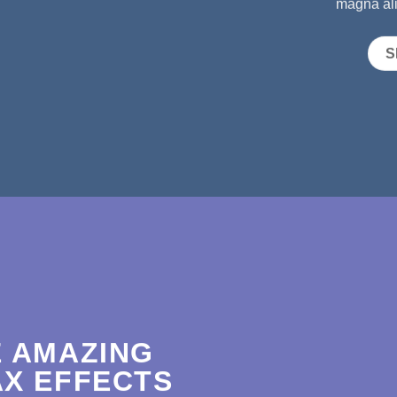
magna ali
S
 AMAZING
X EFFECTS