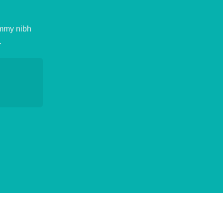
ummy nibh
.