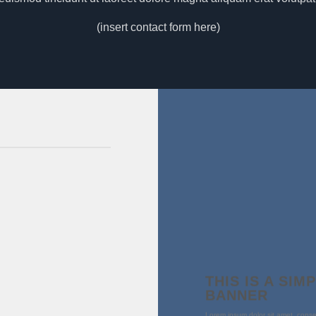
(insert contact form here)
THIS IS A SIM
BANNER
Lorem ipsum dolor sit amet, conse