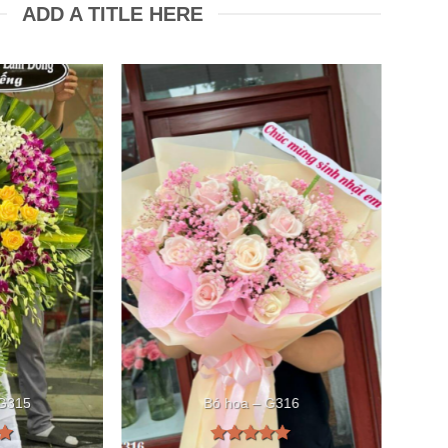
ADD A TITLE HERE
 G315
Bó hoa – G316