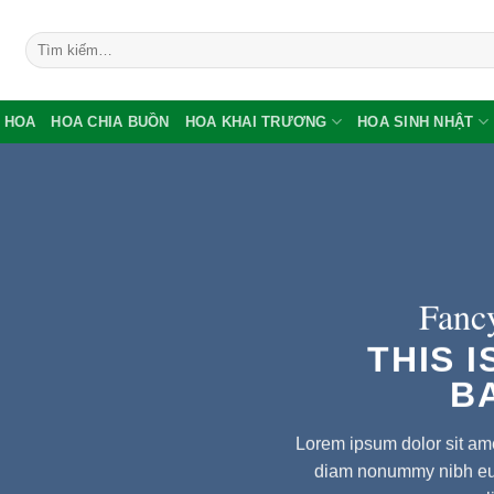
Tìm
kiếm:
 HOA
HOA CHIA BUỒN
HOA KHAI TRƯƠNG
HOA SINH NHẬT
Fancy
THIS I
B
Lorem ipsum dolor sit ame
diam nonummy nibh euis