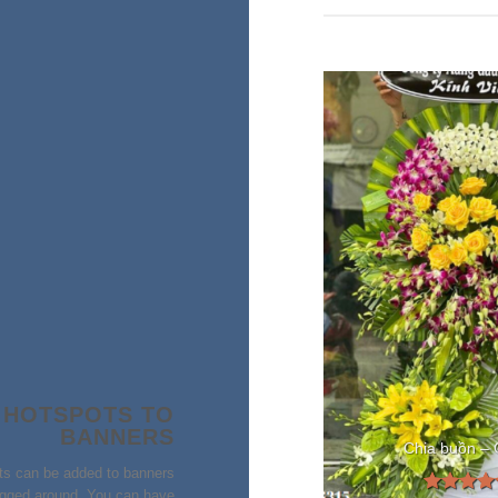
 HOTSPOTS TO
BANNERS
Chia buồn – G322
Chia buồn –
ts can be added to banners
gged around. You can have