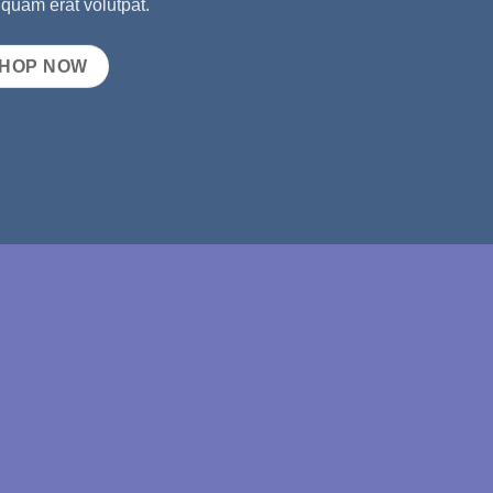
quam erat volutpat.
HOP NOW