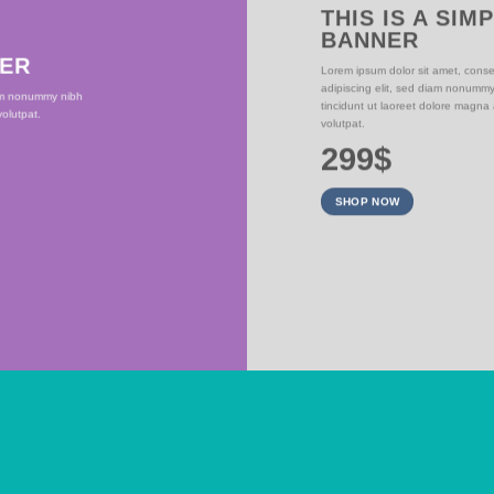
THIS IS A SIM
BANNER
NER
Lorem ipsum dolor sit amet, conse
adipiscing elit, sed diam nonumm
iam nonummy nibh
tincidunt ut laoreet dolore magna
olutpat.
volutpat.
299$
SHOP NOW