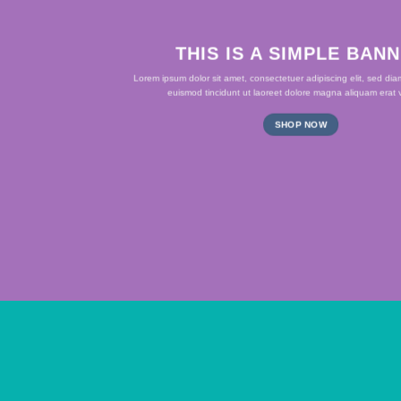
THIS IS A SIMPLE BAN
Lorem ipsum dolor sit amet, consectetuer adipiscing elit, sed d
euismod tincidunt ut laoreet dolore magna aliquam erat v
SHOP NOW