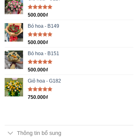
Được xếp
500.000
₫
hạng
5.00
5 sao
Bó hoa - B149
Được xếp
500.000
₫
hạng
5.00
5 sao
Bó hoa - B151
Được xếp
500.000
₫
hạng
5.00
5 sao
Giỏ hoa - G182
Được xếp
750.000
₫
hạng
5.00
5 sao
Thông tin bổ sung