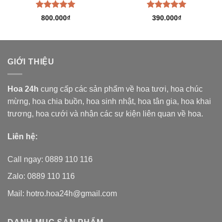
Được xếp
Được xếp
800.000
₫
390.000
₫
hạng
5.00
hạng
5.00
5 sao
5 sao
GIỚI THIỆU
Hoa 24h
cung cấp các sản phẩm về hoa tươi,
hoa chúc
mừng, hoa chia buồn, hoa sinh nhật, hoa tân gia, hoa khai
trương, hoa cưới và nhận các sự kiện liên quan về hoa.
Liên hệ:
Call ngay: 0889 110 116
Zalo: 0889 110 116
Mail: hotro.hoa24h@gmail.com