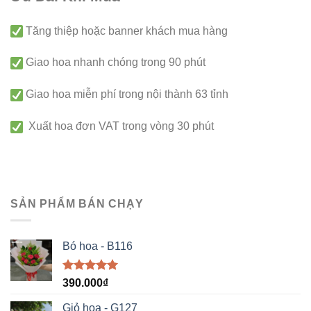
Tăng thiệp hoặc banner khách mua hàng
Giao hoa nhanh chóng trong 90 phút
Giao hoa miễn phí trong nội thành 63 tỉnh
Xuất hoa đơn VAT trong vòng 30 phút
SẢN PHẨM BÁN CHẠY
Bó hoa - B116
Được xếp
390.000
₫
hạng
5.00
5 sao
Giỏ hoa - G127