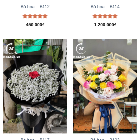
Bó hoa – B112
Bó hoa – B114
Được xếp
Được xếp
450.000
₫
1.200.000
₫
hạng
5.00
hạng
5.00
5 sao
5 sao