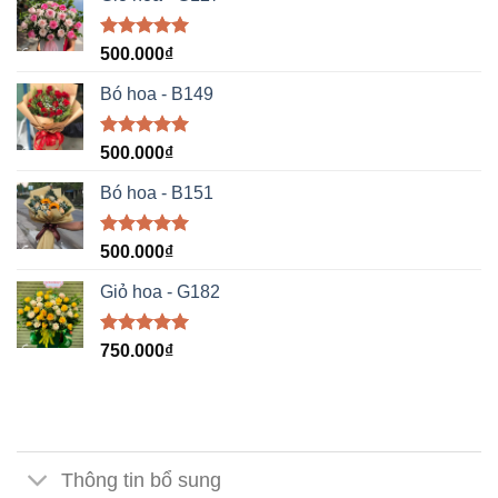
Được xếp
500.000
₫
hạng
5.00
5 sao
Bó hoa - B149
Được xếp
500.000
₫
hạng
5.00
5 sao
Bó hoa - B151
Được xếp
500.000
₫
hạng
5.00
5 sao
Giỏ hoa - G182
Được xếp
750.000
₫
hạng
5.00
5 sao
Thông tin bổ sung