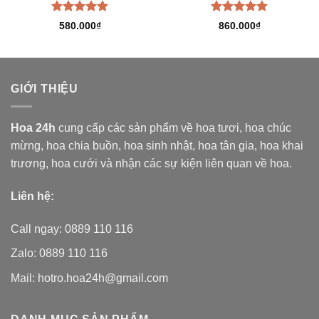
Được xếp
Được xếp
580.000
₫
860.000
₫
hạng
5.00
hạng
5.00
5 sao
5 sao
GIỚI THIỆU
Hoa 24h
cung cấp các sản phẩm về hoa tươi,
hoa chúc
mừng, hoa chia buồn, hoa sinh nhật, hoa tân gia, hoa khai
trương, hoa cưới và nhận các sự kiện liên quan về hoa.
Liên hệ:
Call ngay: 0889 110 116
Zalo: 0889 110 116
Mail: hotro.hoa24h@gmail.com