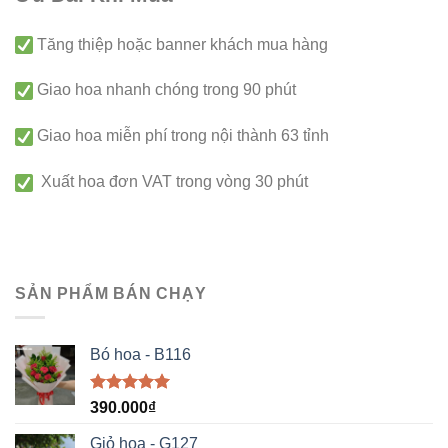
Tăng thiệp hoặc banner khách mua hàng
Giao hoa nhanh chóng trong 90 phút
Giao hoa miễn phí trong nội thành 63 tỉnh
Xuất hoa đơn VAT trong vòng 30 phút
SẢN PHẨM BÁN CHẠY
Bó hoa - B116
Được xếp
390.000
₫
hạng
5.00
5 sao
Giỏ hoa - G127