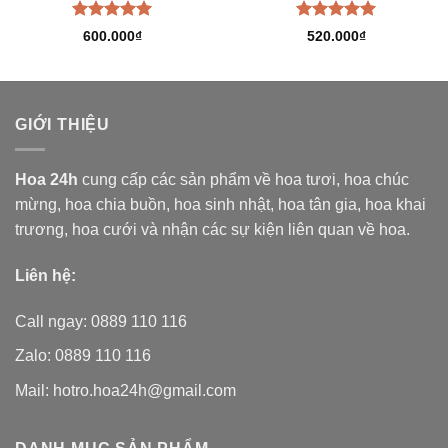
Được xếp
Được xếp
600.000
₫
520.000
₫
hạng
5.00
hạng
5.00
5 sao
5 sao
GIỚI THIỆU
Hoa 24h
cung cấp các sản phẩm về hoa tươi,
hoa chúc
mừng, hoa chia buồn, hoa sinh nhật, hoa tân gia, hoa khai
trương, hoa cưới và nhận các sự kiện liên quan về hoa.
Liên hệ:
Call ngay: 0889 110 116
Zalo: 0889 110 116
Mail: hotro.hoa24h@gmail.com