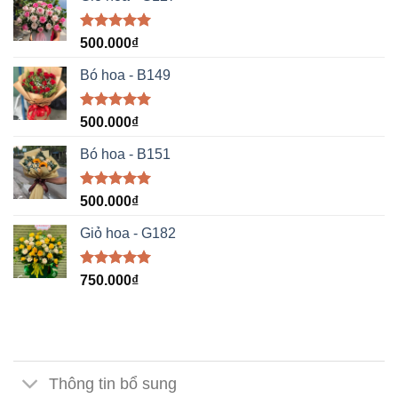
Được xếp
500.000
₫
hạng
5.00
5 sao
Bó hoa - B149
Được xếp
500.000
₫
hạng
5.00
5 sao
Bó hoa - B151
Được xếp
500.000
₫
hạng
5.00
5 sao
Giỏ hoa - G182
Được xếp
750.000
₫
hạng
5.00
5 sao
Thông tin bổ sung