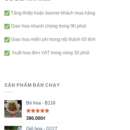
Tăng thiệp hoặc banner khách mua hàng
Giao hoa nhanh chóng trong 90 phút
Giao hoa miễn phí trong nội thành 63 tỉnh
Xuất hoa đơn VAT trong vòng 30 phút
SẢN PHẨM BÁN CHẠY
Bó hoa - B116
Được xếp
390.000
₫
hạng
5.00
5 sao
Giỏ hoa - G127