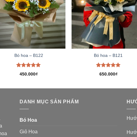
Bó hoa – B122
Bó hoa – B121
Được xếp
Được xếp
450.000
₫
650.000
₫
hạng
5.00
hạng
5.00
5 sao
5 sao
DANH MỤC SẢN PHẨM
HƯỚ
a
Hướn
Bó Hoa
a
Giỏ Hoa
Hướn
 hoa