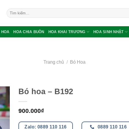
Tìm
kiếm:
 HOA
HOA CHIA BUỒN
HOA KHAI TRƯƠNG
HOA SINH NHẬT
Trang chủ
/
Bó Hoa
Bó hoa – B192
900.000
₫
Zalo: 0889 110 116
0889 110 116