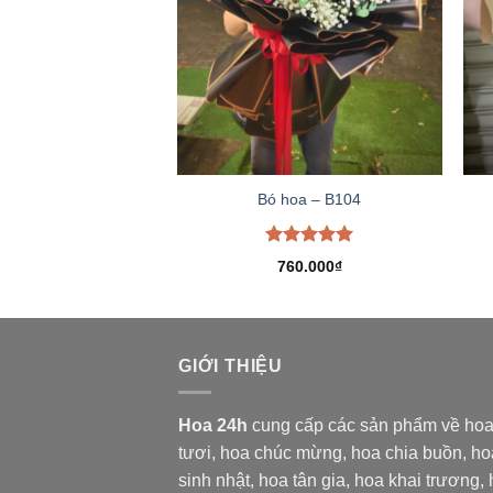
Bó hoa – B104
Được xếp
760.000
₫
hạng
5.00
5 sao
GIỚI THIỆU
Hoa 24h
cung cấp các sản phẩm về ho
tươi,
hoa chúc mừng, hoa chia buồn, ho
sinh nhật, hoa tân gia, hoa khai trương,