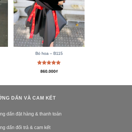
Bó hoa – B115
Được xếp
860.000
₫
hạng
5.00
5 sao
NG DẨN VÀ CAM KẾT
g dẩn đặt hàng & thanh toán
g dẩn đổi trả & cam kết