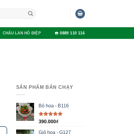
CHẬU LAN HỒ ĐIỆP
☎️ 0889 110 116
SẢN PHẨM BÁN CHẠY
Bó hoa - B116
Được xếp
390.000
₫
hạng
5.00
5 sao
Giỏ hoa - G127