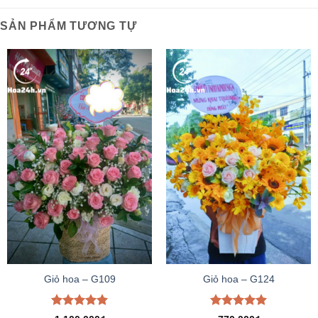
SẢN PHẨM TƯƠNG TỰ
Giỏ hoa – G109
Giỏ hoa – G124
Được xếp
Được xếp