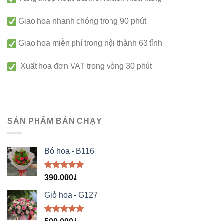
Giao hoa nhanh chóng trong 90 phút
Giao hoa miễn phí trong nội thành 63 tỉnh
Xuất hoa đơn VAT trong vòng 30 phút
SẢN PHẨM BÁN CHẠY
Bó hoa - B116
Được xếp
390.000
₫
hạng
5.00
5 sao
Giỏ hoa - G127
Được xếp