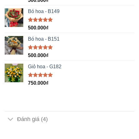
500.000
₫
hạng
5.00
5 sao
Bó hoa - B149
Được xếp
500.000
₫
hạng
5.00
5 sao
Bó hoa - B151
Được xếp
500.000
₫
hạng
5.00
5 sao
Giỏ hoa - G182
Được xếp
750.000
₫
hạng
5.00
5 sao
Đánh giá (4)