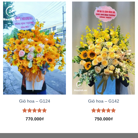
Giỏ hoa – G124
Giỏ hoa – G142
Được xếp
Được xếp
770.000
₫
750.000
₫
hạng
5.00
hạng
5.00
5 sao
5 sao