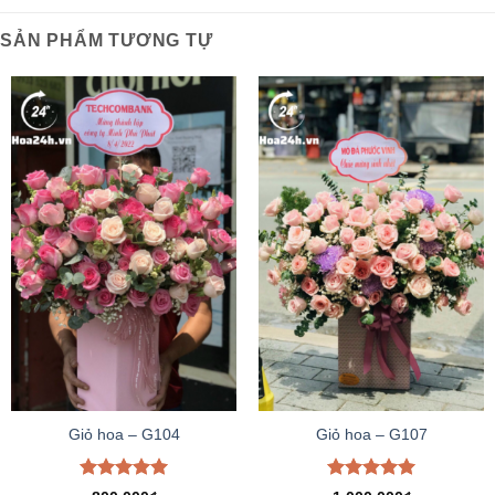
SẢN PHẨM TƯƠNG TỰ
Giỏ hoa – G104
Giỏ hoa – G107
Được xếp
Được xếp