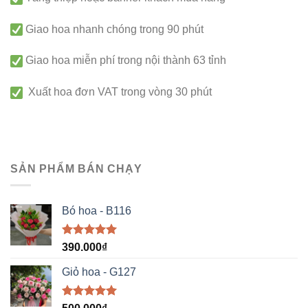
Giao hoa nhanh chóng trong 90 phút
Giao hoa miễn phí trong nội thành 63 tỉnh
Xuất hoa đơn VAT trong vòng 30 phút
SẢN PHẨM BÁN CHẠY
Bó hoa - B116
Được xếp
390.000
₫
hạng
5.00
5 sao
Giỏ hoa - G127
Được xếp