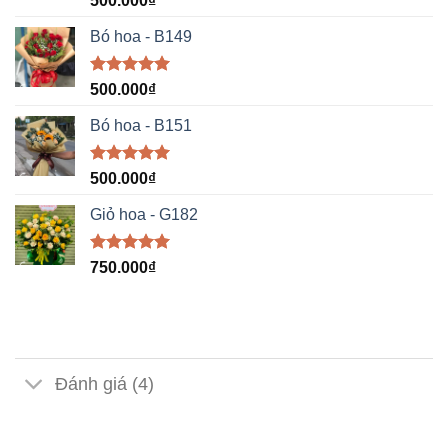
500.000
₫
hạng
5.00
5 sao
Bó hoa - B149
Được xếp
500.000
₫
hạng
5.00
5 sao
Bó hoa - B151
Được xếp
500.000
₫
hạng
5.00
5 sao
Giỏ hoa - G182
Được xếp
750.000
₫
hạng
5.00
5 sao
Đánh giá (4)