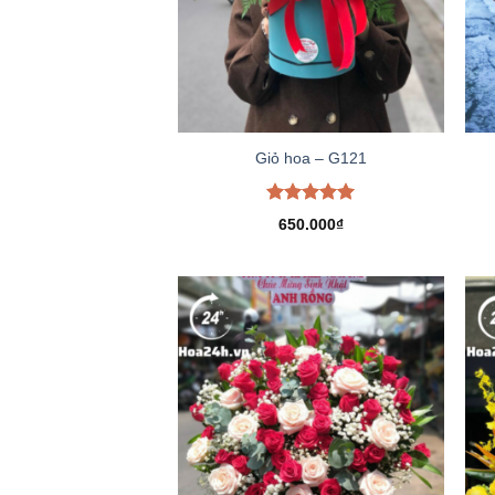
Giỏ hoa – G121
Được xếp
650.000
₫
hạng
5.00
5 sao