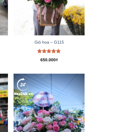
Giỏ hoa – G115
Được xếp
650.000
₫
hạng
5.00
5 sao