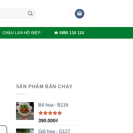
CHẬU LAN HỒ ĐIỆP
☎️ 0889 110 116
SẢN PHẨM BÁN CHẠY
Bó hoa - B116
Được xếp
390.000
₫
hạng
5.00
5 sao
Giỏ hoa - G127