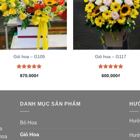
Giỏ hoa – G105
Giỏ hoa – G117
Được xếp
Được xếp
870.000
₫
600.000
₫
hạng
5.00
hạng
5.00
5 sao
5 sao
DANH MỤC SẢN PHẨM
HƯỚ
a
Hướn
Bó Hoa
a
Giỏ Hoa
Hướn
 hoa