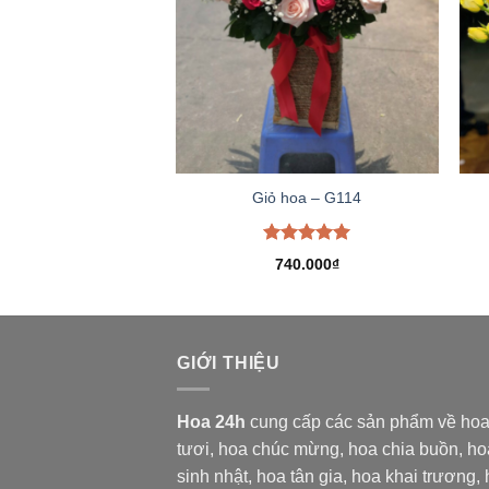
Giỏ hoa – G114
Được xếp
740.000
₫
hạng
5.00
5 sao
GIỚI THIỆU
Hoa 24h
cung cấp các sản phẩm về ho
tươi,
hoa chúc mừng, hoa chia buồn, ho
sinh nhật, hoa tân gia, hoa khai trương,