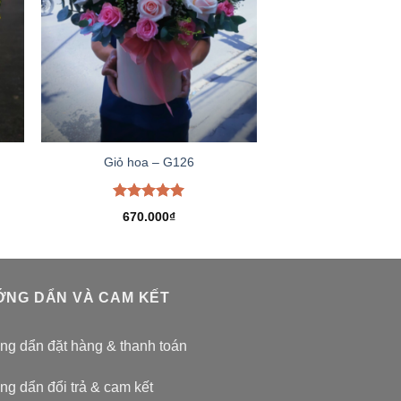
Giỏ hoa – G126
Được xếp
670.000
₫
hạng
5.00
5 sao
NG DẨN VÀ CAM KẾT
g dẩn đặt hàng & thanh toán
g dẩn đổi trả & cam kết