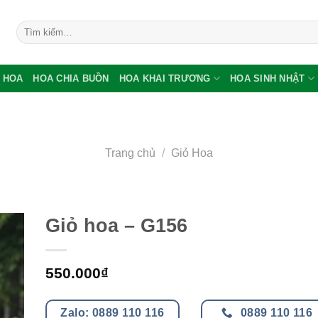
Tìm
kiếm:
 HOA
HOA CHIA BUỒN
HOA KHAI TRƯƠNG
HOA SINH NHẬT
Trang chủ
/
Giỏ Hoa
Giỏ hoa – G156
550.000
₫
Zalo: 0889 110 116
0889 110 116