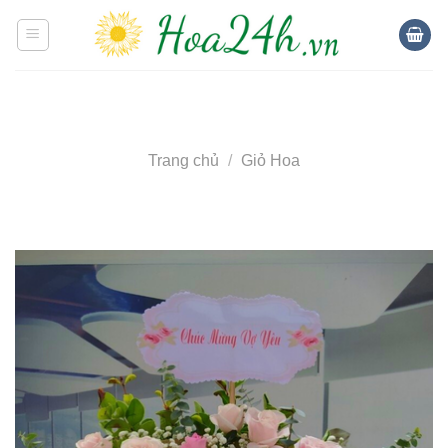
Skip
to
content
Trang chủ
/
Giỏ Hoa