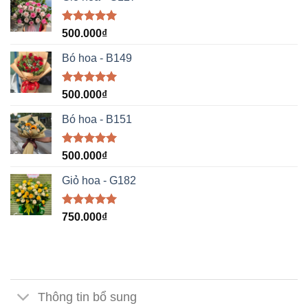
Được xếp
500.000
₫
hạng
5.00
5 sao
Bó hoa - B149
Được xếp
500.000
₫
hạng
5.00
5 sao
Bó hoa - B151
Được xếp
500.000
₫
hạng
5.00
5 sao
Giỏ hoa - G182
Được xếp
750.000
₫
hạng
5.00
5 sao
Thông tin bổ sung