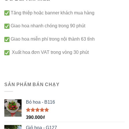
Tăng thiệp hoặc banner khách mua hàng
Giao hoa nhanh chóng trong 90 phút
Giao hoa miễn phí trong nội thành 63 tỉnh
Xuất hoa đơn VAT trong vòng 30 phút
SẢN PHẨM BÁN CHẠY
Bó hoa - B116
Được xếp
390.000
₫
hạng
5.00
5 sao
Giỏ hoa - G127