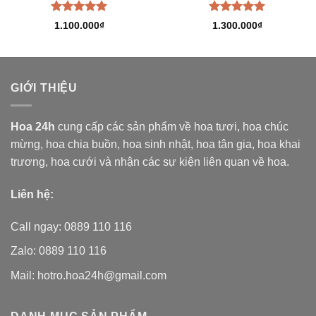
Được xếp
Được xếp
1.100.000
₫
1.300.000
₫
hạng
5.00
hạng
5.00
5 sao
5 sao
GIỚI THIỆU
Hoa 24h
cung cấp các sản phẩm về hoa tươi,
hoa chúc
mừng, hoa chia buồn, hoa sinh nhật, hoa tân gia, hoa khai
trương, hoa cưới và nhận các sự kiện liên quan về hoa.
Liên hệ:
Call ngay: 0889 110 116
Zalo: 0889 110 116
Mail: hotro.hoa24h@gmail.com