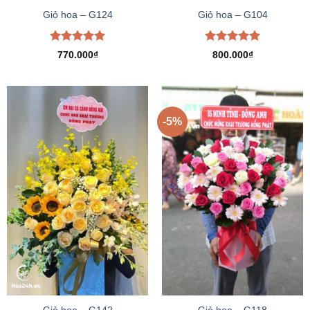
Giỏ hoa – G124
Giỏ hoa – G104
Được xếp
Được xếp
770.000
₫
800.000
₫
hạng
5.00
hạng
5.00
5 sao
5 sao
-5%