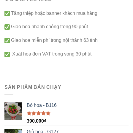
Tăng thiệp hoặc banner khách mua hàng
Giao hoa nhanh chóng trong 90 phút
Giao hoa miễn phí trong nội thành 63 tỉnh
Xuất hoa đơn VAT trong vòng 30 phút
SẢN PHẨM BÁN CHẠY
Bó hoa - B116
Được xếp
390.000
₫
hạng
5.00
5 sao
Giỏ hoa - G127