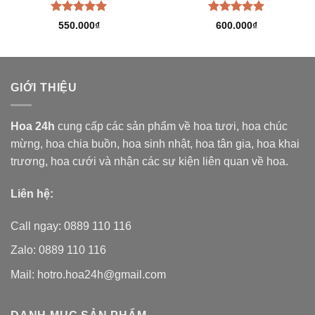
Được xếp
Được xếp
550.000
₫
600.000
₫
hạng
5.00
hạng
5.00
5 sao
5 sao
GIỚI THIỆU
Hoa 24h
cung cấp các sản phẩm về hoa tươi,
hoa chúc
mừng, hoa chia buồn, hoa sinh nhật, hoa tân gia, hoa khai
trương, hoa cưới và nhận các sự kiện liên quan về hoa.
Liên hệ:
Call ngay: 0889 110 116
Zalo: 0889 110 116
Mail: hotro.hoa24h@gmail.com