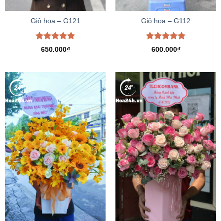
Giỏ hoa – G121
Giỏ hoa – G112
Được xếp
Được xếp
650.000
₫
600.000
₫
hạng
5.00
hạng
5.00
5 sao
5 sao