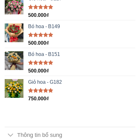
Được xếp
500.000
₫
hạng
5.00
5 sao
Bó hoa - B149
Được xếp
500.000
₫
hạng
5.00
5 sao
Bó hoa - B151
Được xếp
500.000
₫
hạng
5.00
5 sao
Giỏ hoa - G182
Được xếp
750.000
₫
hạng
5.00
5 sao
Thông tin bổ sung