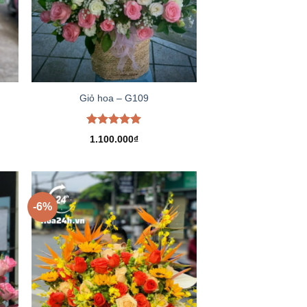
Giỏ hoa – G109
Được xếp
1.100.000
₫
hạng
5.00
5 sao
-6%