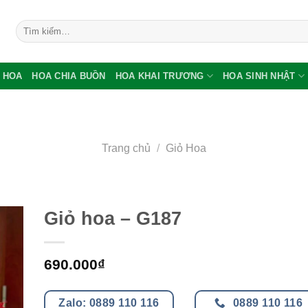
Tìm
kiếm:
 HOA
HOA CHIA BUỒN
HOA KHAI TRƯƠNG
HOA SINH NHẬT
Trang chủ
/
Giỏ Hoa
Giỏ hoa – G187
690.000
₫
Zalo: 0889 110 116
0889 110 116