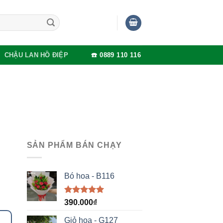
CHẬU LAN HỒ ĐIỆP
☎️ 0889 110 116
SẢN PHẨM BÁN CHẠY
Bó hoa - B116
Được xếp
390.000
₫
hạng
5.00
5 sao
Giỏ hoa - G127