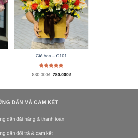
Giỏ hoa – G101
Được xếp
Giá
Giá
830.000
₫
780.000
₫
hạng
5.00
gốc
hiện
5 sao
là:
tại
830.000₫.
là:
780.000₫.
NG DẨN VÀ CAM KẾT
g dẩn đặt hàng & thanh toán
g dẩn đổi trả & cam kết