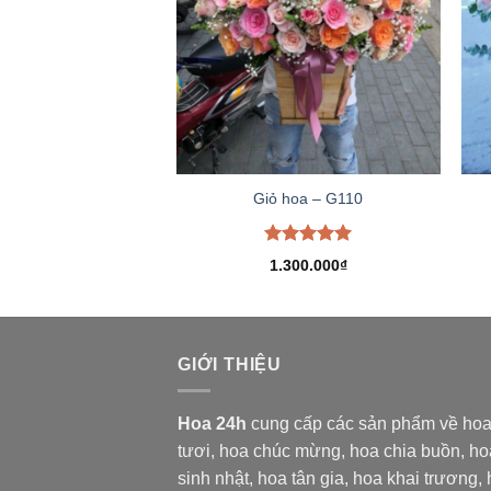
Giỏ hoa – G110
Được xếp
1.300.000
₫
hạng
5.00
5 sao
GIỚI THIỆU
Hoa 24h
cung cấp các sản phẩm về ho
tươi,
hoa chúc mừng, hoa chia buồn, ho
sinh nhật, hoa tân gia, hoa khai trương,