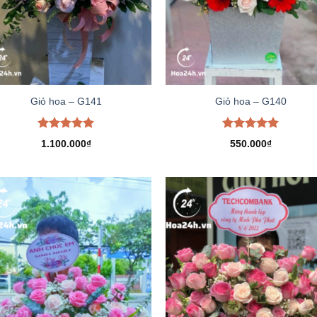
Giỏ hoa – G141
Giỏ hoa – G140
Được xếp
Được xếp
1.100.000
₫
550.000
₫
hạng
5.00
hạng
5.00
5 sao
5 sao