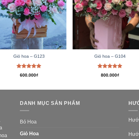
Giỏ hoa – G123
Giỏ hoa – G104
Được xếp
Được xếp
600.000
₫
800.000
₫
hạng
5.00
hạng
5.00
5 sao
5 sao
DANH MỤC SẢN PHẨM
HƯỚ
a
Hướn
Bó Hoa
a
Giỏ Hoa
Hướn
 hoa