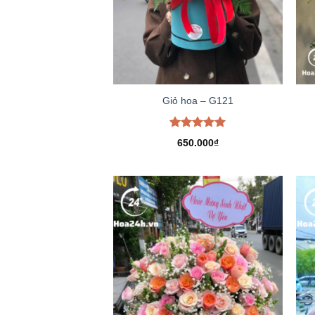
Giỏ hoa – G121
Được xếp
650.000
₫
hạng
5.00
5 sao