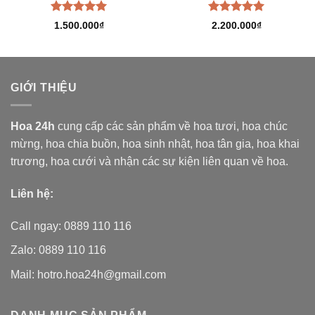
Được xếp
Được xếp
1.500.000
₫
2.200.000
₫
hạng
5.00
hạng
5.00
5 sao
5 sao
GIỚI THIỆU
Hoa 24h
cung cấp các sản phẩm về hoa tươi,
hoa chúc
mừng, hoa chia buồn, hoa sinh nhật, hoa tân gia, hoa khai
trương, hoa cưới và nhận các sự kiện liên quan về hoa.
Liên hệ:
Call ngay: 0889 110 116
Zalo: 0889 110 116
Mail: hotro.hoa24h@gmail.com