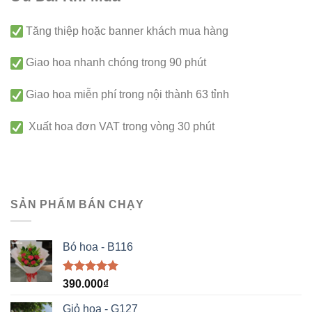
Tăng thiệp hoặc banner khách mua hàng
Giao hoa nhanh chóng trong 90 phút
Giao hoa miễn phí trong nội thành 63 tỉnh
Xuất hoa đơn VAT trong vòng 30 phút
SẢN PHẨM BÁN CHẠY
Bó hoa - B116
Được xếp
390.000
₫
hạng
5.00
5 sao
Giỏ hoa - G127