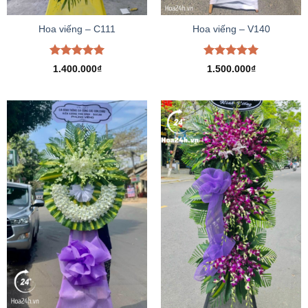
Hoa viếng – C111
Hoa viếng – V140
Được xếp
Được xếp
1.400.000
₫
1.500.000
₫
hạng
5.00
hạng
5.00
5 sao
5 sao