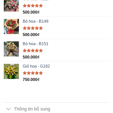
Được xếp
500.000
₫
hạng
5.00
5 sao
Bó hoa - B149
Được xếp
500.000
₫
hạng
5.00
5 sao
Bó hoa - B151
Được xếp
500.000
₫
hạng
5.00
5 sao
Giỏ hoa - G182
Được xếp
750.000
₫
hạng
5.00
5 sao
Thông tin bổ sung