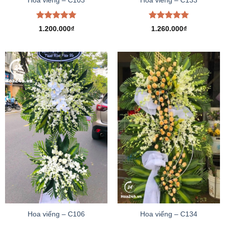
Hoa viếng – C103
Hoa viếng – C133
Được xếp
Được xếp
1.200.000
₫
1.260.000
₫
hạng
5.00
hạng
5.00
5 sao
5 sao
Hoa viếng – C106
Hoa viếng – C134