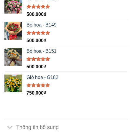
Được xếp
500.000
₫
hạng
5.00
5 sao
Bó hoa - B149
Được xếp
500.000
₫
hạng
5.00
5 sao
Bó hoa - B151
Được xếp
500.000
₫
hạng
5.00
5 sao
Giỏ hoa - G182
Được xếp
750.000
₫
hạng
5.00
5 sao
Thông tin bổ sung