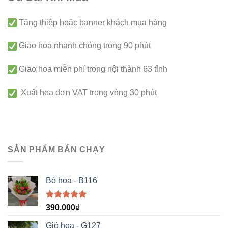
Tăng thiệp hoặc banner khách mua hàng
Giao hoa nhanh chóng trong 90 phút
Giao hoa miễn phí trong nội thành 63 tỉnh
Xuất hoa đơn VAT trong vòng 30 phút
SẢN PHẨM BÁN CHẠY
Bó hoa - B116
Được xếp
390.000
₫
hạng
5.00
5 sao
Giỏ hoa - G127