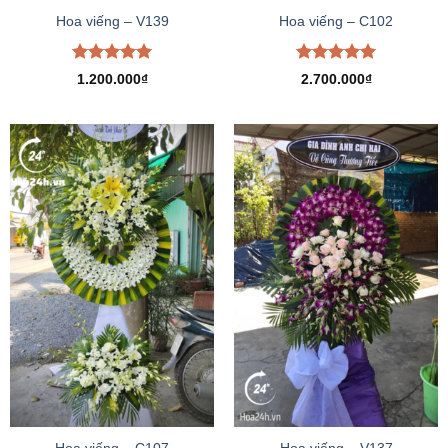
Hoa viếng – V139
Hoa viếng – C102
Được xếp
Được xếp
1.200.000
₫
2.700.000
₫
hạng
5.00
hạng
5.00
5 sao
5 sao