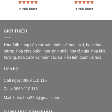
Được xếp
Được xếp
2.200.000
₫
1.260.000
₫
hạng
5.00
hạng
5.00
5 sao
5 sao
GIỚI THIỆU
Hoa 24h
cung cấp các sản phẩm về hoa tươi,
hoa chúc
mừng, hoa chia buồn, hoa sinh nhật, hoa tân gia, hoa khai
trương, hoa cưới và nhận các sự kiện liên quan về hoa.
Liên hệ:
Call ngay: 0889 110 116
Zalo: 0889 110 116
Mail: hotro.hoa24h@gmail.com