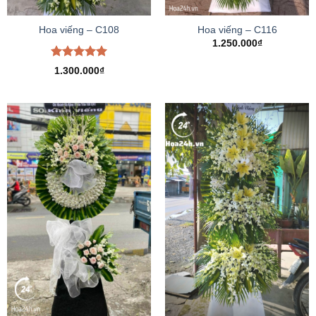
Hoa viếng – C108
Hoa viếng – C116
1.250.000
₫
Được xếp
1.300.000
₫
hạng
5.00
5 sao