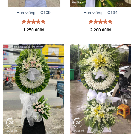
Hoa viếng – C109
Hoa viếng – C134
Được xếp
Được xếp
1.250.000
₫
2.200.000
₫
hạng
5.00
hạng
5.00
5 sao
5 sao