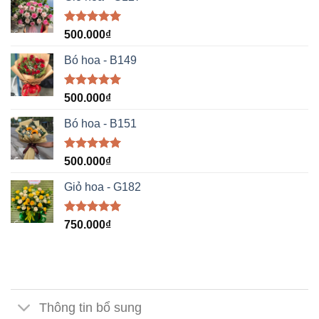
Được xếp
500.000
₫
hạng
5.00
5 sao
Bó hoa - B149
Được xếp
500.000
₫
hạng
5.00
5 sao
Bó hoa - B151
Được xếp
500.000
₫
hạng
5.00
5 sao
Giỏ hoa - G182
Được xếp
750.000
₫
hạng
5.00
5 sao
Thông tin bổ sung