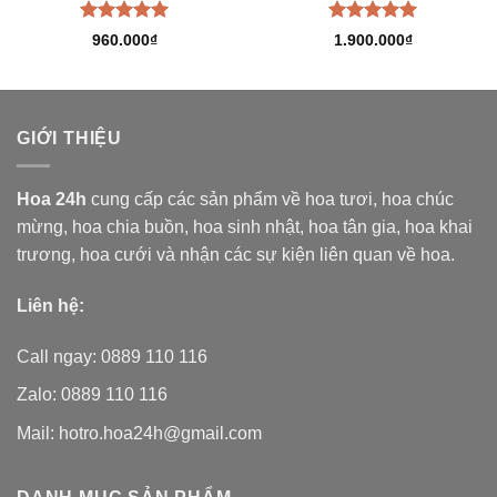
Được xếp
Được xếp
960.000
₫
1.900.000
₫
hạng
5.00
hạng
5.00
5 sao
5 sao
GIỚI THIỆU
Hoa 24h
cung cấp các sản phẩm về hoa tươi,
hoa chúc
mừng, hoa chia buồn, hoa sinh nhật, hoa tân gia, hoa khai
trương, hoa cưới và nhận các sự kiện liên quan về hoa.
Liên hệ:
Call ngay: 0889 110 116
Zalo: 0889 110 116
Mail: hotro.hoa24h@gmail.com