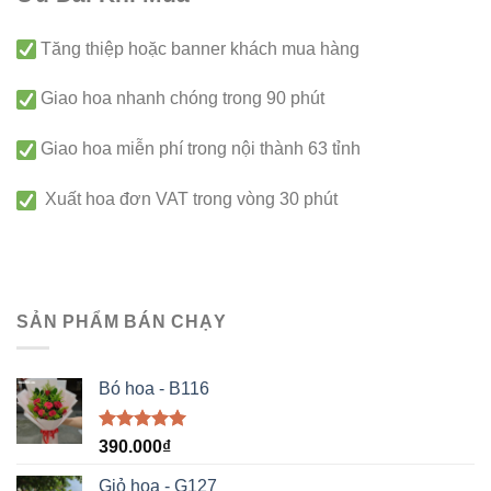
Tăng thiệp hoặc banner khách mua hàng
Giao hoa nhanh chóng trong 90 phút
Giao hoa miễn phí trong nội thành 63 tỉnh
Xuất hoa đơn VAT trong vòng 30 phút
SẢN PHẨM BÁN CHẠY
Bó hoa - B116
Được xếp
390.000
₫
hạng
5.00
5 sao
Giỏ hoa - G127