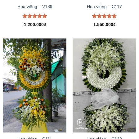
Hoa viếng – V139
Hoa viếng – C117
Được xếp
Được xếp
1.200.000
₫
1.550.000
₫
hạng
5.00
hạng
5.00
5 sao
5 sao