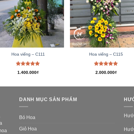
Hoa viếng – C111
Hoa viếng – C115
Được xếp
Được xếp
1.400.000
₫
2.000.000
₫
hạng
5.00
hạng
5.00
5 sao
5 sao
DANH MỤC SẢN PHẨM
HƯỚ
a
Hướn
Bó Hoa
a
Giỏ Hoa
Hướn
 hoa