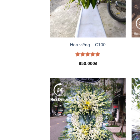
Hoa viếng – C100
Được xếp
850.000
₫
hạng
5.00
5 sao