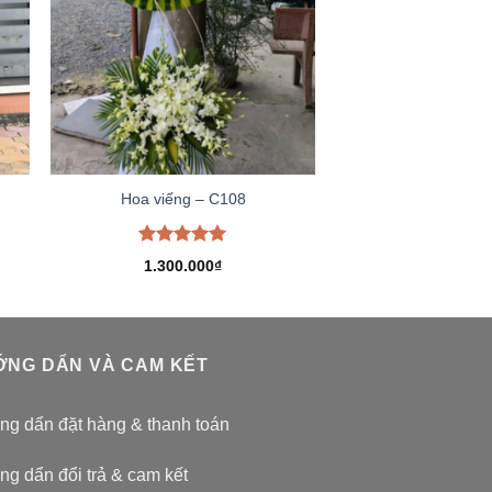
Hoa viếng – C108
Được xếp
1.300.000
₫
hạng
5.00
5 sao
NG DẨN VÀ CAM KẾT
g dẩn đặt hàng & thanh toán
g dẩn đổi trả & cam kết