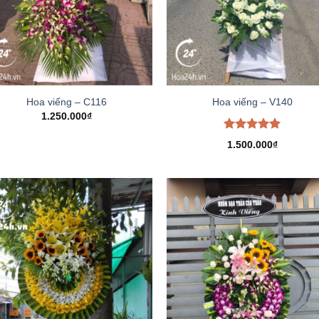
Hoa viếng – C116
Hoa viếng – V140
1.250.000
₫
Được xếp
1.500.000
₫
hạng
5.00
5 sao