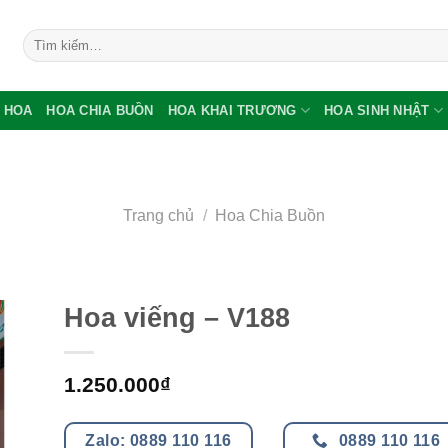
Tìm
kiếm:
 HOA
HOA CHIA BUỒN
HOA KHAI TRƯƠNG
HOA SINH NHẬT
Trang chủ
/
Hoa Chia Buồn
Hoa viếng – V188
1.250.000
₫
Zalo: 0889 110 116
0889 110 116