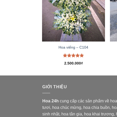
Hoa viếng – C104
Được xếp
2.500.000
₫
hạng
5.00
5 sao
GIỚI THIỆU
Hoa 24h
cung cấp các sản phẩm về ho
tươi,
hoa chúc mừng, hoa chia buồn, ho
sinh nhật, hoa tân gia, hoa khai trương,