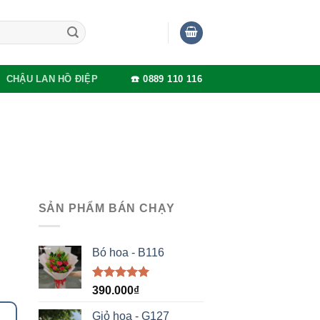
CHẬU LAN HỒ ĐIỆP
☎️ 0889 110 116
SẢN PHẨM BÁN CHẠY
Bó hoa - B116
Được xếp
390.000
₫
hạng
5.00
5 sao
Giỏ hoa - G127