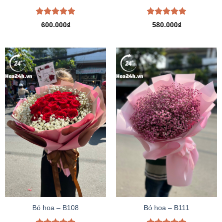
Được xếp
Được xếp
600.000
₫
580.000
₫
hạng
5.00
hạng
5.00
5 sao
5 sao
Bó hoa – B108
Bó hoa – B111