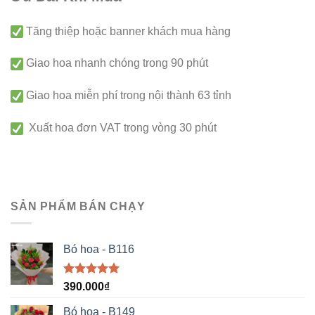
Tăng thiệp hoặc banner khách mua hàng
Giao hoa nhanh chóng trong 90 phút
Giao hoa miễn phí trong nội thành 63 tỉnh
Xuất hoa đơn VAT trong vòng 30 phút
SẢN PHẨM BÁN CHẠY
Bó hoa - B116
Được xếp
390.000
₫
hạng
5.00
5 sao
Bó hoa - B149