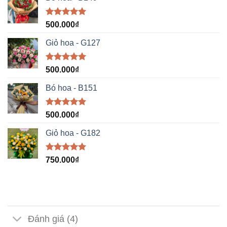
Được xếp
500.000
₫
hạng
5.00
5 sao
Giỏ hoa - G127
Được xếp
500.000
₫
hạng
5.00
5 sao
Bó hoa - B151
Được xếp
500.000
₫
hạng
5.00
5 sao
Giỏ hoa - G182
Được xếp
750.000
₫
hạng
5.00
5 sao
Đánh giá (4)