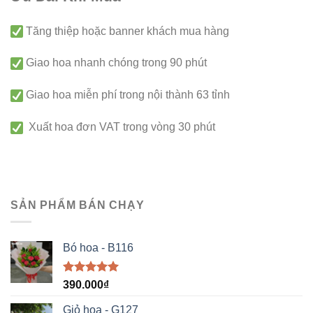
Tăng thiệp hoặc banner khách mua hàng
Giao hoa nhanh chóng trong 90 phút
Giao hoa miễn phí trong nội thành 63 tỉnh
Xuất hoa đơn VAT trong vòng 30 phút
SẢN PHẨM BÁN CHẠY
Bó hoa - B116
Được xếp
390.000
₫
hạng
5.00
5 sao
Giỏ hoa - G127