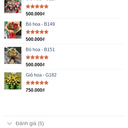
Được xếp
500.000
₫
hạng
5.00
5 sao
Bó hoa - B149
Được xếp
500.000
₫
hạng
5.00
5 sao
Bó hoa - B151
Được xếp
500.000
₫
hạng
5.00
5 sao
Giỏ hoa - G182
Được xếp
750.000
₫
hạng
5.00
5 sao
Đánh giá (5)