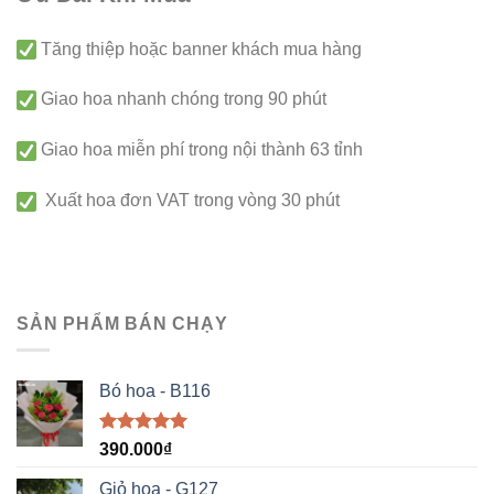
Tăng thiệp hoặc banner khách mua hàng
Giao hoa nhanh chóng trong 90 phút
Giao hoa miễn phí trong nội thành 63 tỉnh
Xuất hoa đơn VAT trong vòng 30 phút
SẢN PHẨM BÁN CHẠY
Bó hoa - B116
Được xếp
390.000
₫
hạng
5.00
5 sao
Giỏ hoa - G127