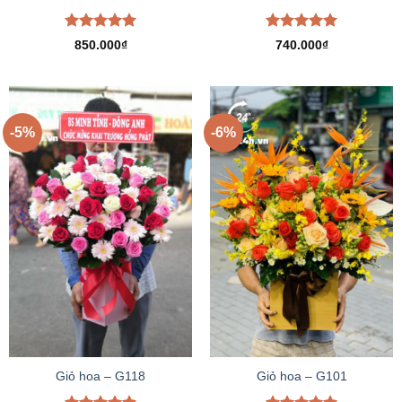
Được xếp
Được xếp
850.000
₫
740.000
₫
hạng
5.00
hạng
5.00
5 sao
5 sao
-5%
-6%
Giỏ hoa – G118
Giỏ hoa – G101