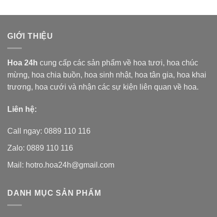
là:
tại
5 sao
5 sao
820.000₫.
là:
760.000₫.
GIỚI THIỆU
Hoa 24h
cung cấp các sản phẩm về hoa tươi,
hoa chúc
mừng, hoa chia buồn, hoa sinh nhật, hoa tân gia, hoa khai
trương, hoa cưới và nhận các sự kiện liên quan về hoa.
Liên hệ:
Call ngay: 0889 110 116
Zalo: 0889 110 116
Mail: hotro.hoa24h@gmail.com
DANH MỤC SẢN PHẨM