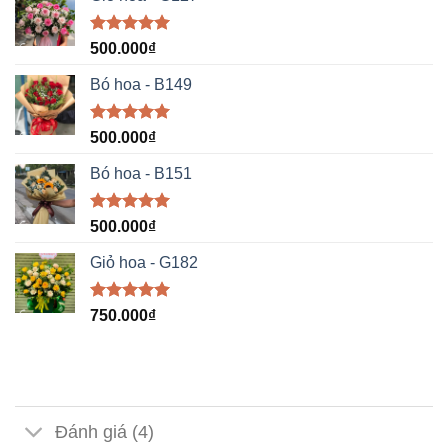
Được xếp
500.000
₫
hạng
5.00
5 sao
Bó hoa - B149
Được xếp
500.000
₫
hạng
5.00
5 sao
Bó hoa - B151
Được xếp
500.000
₫
hạng
5.00
5 sao
Giỏ hoa - G182
Được xếp
750.000
₫
hạng
5.00
5 sao
Đánh giá (4)