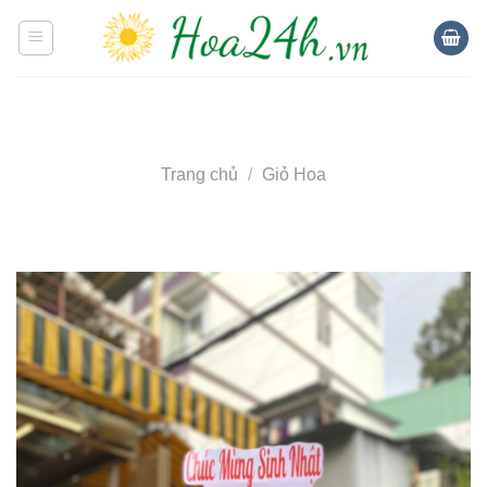
Skip
to
content
Trang chủ
/
Giỏ Hoa