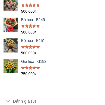
Được xếp
500.000
₫
hạng
5.00
5 sao
Bó hoa - B149
Được xếp
500.000
₫
hạng
5.00
5 sao
Bó hoa - B151
Được xếp
500.000
₫
hạng
5.00
5 sao
Giỏ hoa - G182
Được xếp
750.000
₫
hạng
5.00
5 sao
Đánh giá (3)