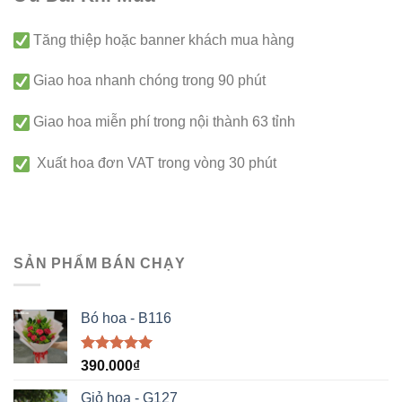
Tăng thiệp hoặc banner khách mua hàng
Giao hoa nhanh chóng trong 90 phút
Giao hoa miễn phí trong nội thành 63 tỉnh
Xuất hoa đơn VAT trong vòng 30 phút
SẢN PHẨM BÁN CHẠY
Bó hoa - B116
Được xếp
390.000
₫
hạng
5.00
5 sao
Giỏ hoa - G127