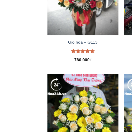
Giỏ hoa – G113
Được xếp
780.000
₫
hạng
5.00
5 sao