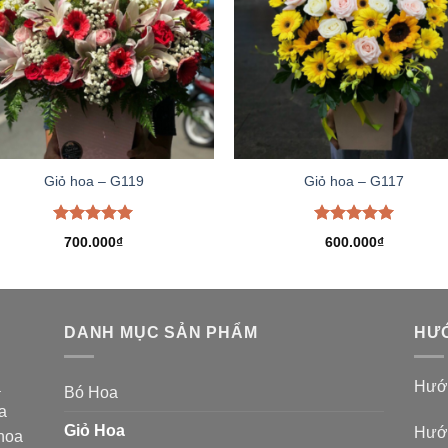
Giỏ hoa – G119
Giỏ hoa – G117
Được xếp
Được xếp
700.000
₫
600.000
₫
hạng
5.00
hạng
5.00
5 sao
5 sao
DANH MỤC SẢN PHẨM
HƯỚ
a
Hướn
Bó Hoa
a
Giỏ Hoa
Hướn
 hoa