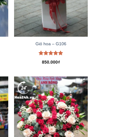
Giỏ hoa – G106
Được xếp
850.000
₫
hạng
5.00
5 sao