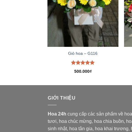
Giỏ hoa – G116
Được xếp
500.000
₫
hạng
5.00
5 sao
GIỚI THIỆU
Hoa 24h
cung cấp các sản phẩm về ho
tươi,
hoa chúc mừng, hoa chia buồn, ho
sinh nhật, hoa tân gia, hoa khai trương,