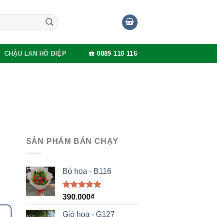
CHẬU LAN HỒ ĐIỆP
☎️ 0889 110 116
SẢN PHẨM BÁN CHẠY
Bó hoa - B116
Được xếp
390.000
₫
hạng
5.00
5 sao
Giỏ hoa - G127