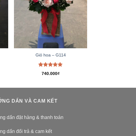
Giỏ hoa – G114
Được xếp
740.000
₫
hạng
5.00
5 sao
NG DẨN VÀ CAM KẾT
g dẩn đặt hàng & thanh toán
g dẩn đổi trả & cam kết