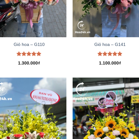
Giỏ hoa – G110
Giỏ hoa – G141
Được xếp
Được xếp
1.300.000
₫
1.100.000
₫
hạng
5.00
hạng
5.00
5 sao
5 sao