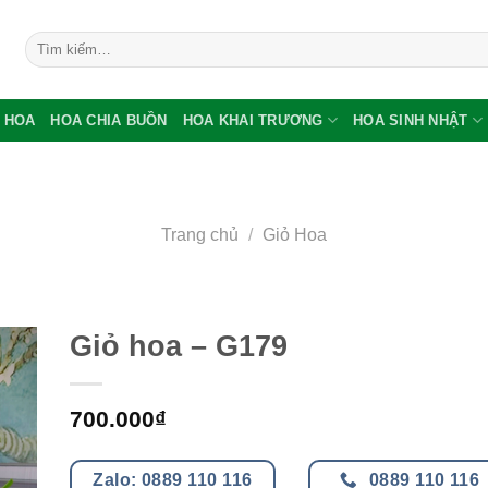
Tìm
kiếm:
 HOA
HOA CHIA BUỒN
HOA KHAI TRƯƠNG
HOA SINH NHẬT
Trang chủ
/
Giỏ Hoa
Giỏ hoa – G179
700.000
₫
Zalo: 0889 110 116
0889 110 116