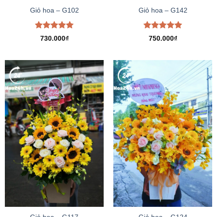
Giỏ hoa – G102
Giỏ hoa – G142
Được xếp
Được xếp
730.000
₫
750.000
₫
hạng
5.00
hạng
5.00
5 sao
5 sao