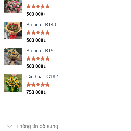
Được xếp
500.000
₫
hạng
5.00
5 sao
Bó hoa - B149
Được xếp
500.000
₫
hạng
5.00
5 sao
Bó hoa - B151
Được xếp
500.000
₫
hạng
5.00
5 sao
Giỏ hoa - G182
Được xếp
750.000
₫
hạng
5.00
5 sao
Thông tin bổ sung