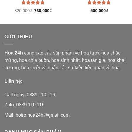
Được xếp
Được xếp
Giá
Giá
820.000
₫
760.000
₫
500.000
₫
hạng
5.00
hạng
5.00
gốc
hiện
là:
tại
5 sao
5 sao
820.000₫.
là:
760.000₫.
GIỚI THIỆU
Hoa 24h
cung cấp các sản phẩm về hoa tươi,
hoa chúc
mừng, hoa chia buồn, hoa sinh nhật, hoa tân gia, hoa khai
trương, hoa cưới và nhận các sự kiện liên quan về hoa.
Liên hệ:
Call ngay: 0889 110 116
Zalo: 0889 110 116
Mail: hotro.hoa24h@gmail.com