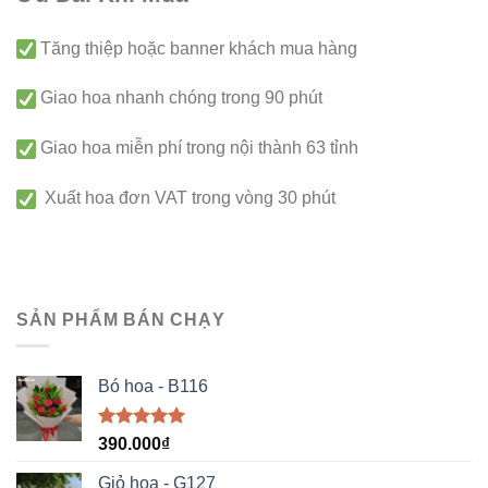
Tăng thiệp hoặc banner khách mua hàng
Giao hoa nhanh chóng trong 90 phút
Giao hoa miễn phí trong nội thành 63 tỉnh
Xuất hoa đơn VAT trong vòng 30 phút
SẢN PHẨM BÁN CHẠY
Bó hoa - B116
Được xếp
390.000
₫
hạng
5.00
5 sao
Giỏ hoa - G127