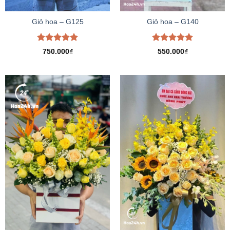
Giỏ hoa – G125
Giỏ hoa – G140
Được xếp
Được xếp
750.000
₫
550.000
₫
hạng
5.00
hạng
5.00
5 sao
5 sao