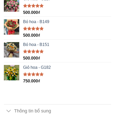
Được xếp
500.000
₫
hạng
5.00
5 sao
Bó hoa - B149
Được xếp
500.000
₫
hạng
5.00
5 sao
Bó hoa - B151
Được xếp
500.000
₫
hạng
5.00
5 sao
Giỏ hoa - G182
Được xếp
750.000
₫
hạng
5.00
5 sao
Thông tin bổ sung