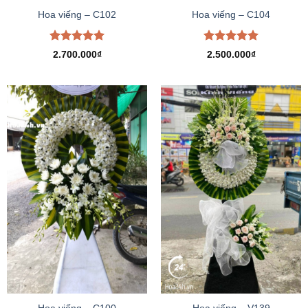
Hoa viếng – C102
Hoa viếng – C104
Được xếp
Được xếp
2.700.000
₫
2.500.000
₫
hạng
5.00
hạng
5.00
5 sao
5 sao