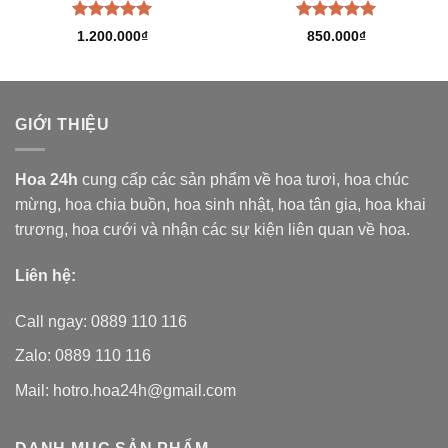
Được xếp
Được xếp
1.200.000
₫
850.000
₫
hạng
5.00
hạng
5.00
5 sao
5 sao
GIỚI THIỆU
Hoa 24h
cung cấp các sản phẩm về hoa tươi,
hoa chúc
mừng, hoa chia buồn, hoa sinh nhật, hoa tân gia, hoa khai
trương, hoa cưới và nhận các sự kiện liên quan về hoa.
Liên hệ:
Call ngay: 0889 110 116
Zalo: 0889 110 116
Mail: hotro.hoa24h@gmail.com