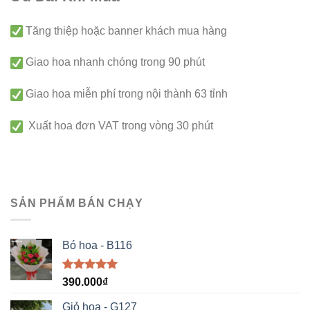
Tăng thiệp hoặc banner khách mua hàng
Giao hoa nhanh chóng trong 90 phút
Giao hoa miễn phí trong nội thành 63 tỉnh
Xuất hoa đơn VAT trong vòng 30 phút
SẢN PHẨM BÁN CHẠY
Bó hoa - B116
Được xếp
390.000
₫
hạng
5.00
5 sao
Giỏ hoa - G127