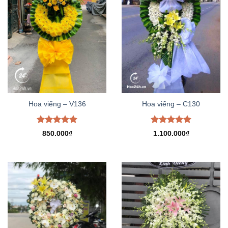
Hoa viếng – V136
Hoa viếng – C130
Được xếp
Được xếp
850.000
₫
1.100.000
₫
hạng
5.00
hạng
5.00
5 sao
5 sao