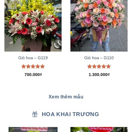
Giỏ hoa – G119
Giỏ hoa – G110
Được xếp
Được xếp
700.000
₫
1.300.000
₫
hạng
5.00
hạng
5.00
5 sao
5 sao
Xem thêm mẫu
HOA KHAI TRƯƠNG