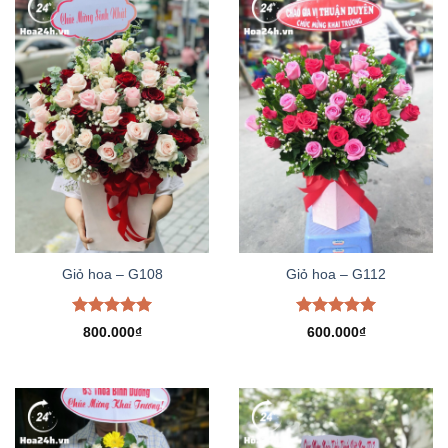
Giỏ hoa – G108
Giỏ hoa – G112
Được xếp
Được xếp
800.000
₫
600.000
₫
hạng
5.00
hạng
5.00
5 sao
5 sao