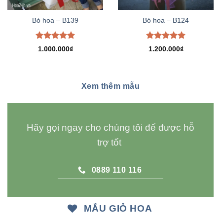
Bó hoa – B139
Bó hoa – B124
Được xếp
Được xếp
1.000.000
₫
1.200.000
₫
hạng
5.00
hạng
5.00
5 sao
5 sao
Xem thêm mẫu
Hãy gọi ngay cho chúng tôi để được hỗ
trợ tốt
0889 110 116
MẪU GIỎ HOA