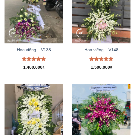
Hoa viếng – V138
Hoa viếng – V148
Được xếp
Được xếp
1.400.000
₫
1.500.000
₫
hạng
5.00
hạng
5.00
5 sao
5 sao