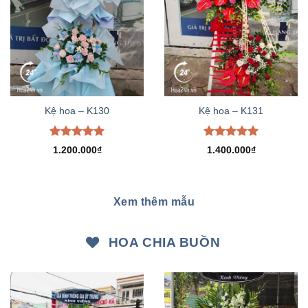
Kệ hoa – K130
Kệ hoa – K131
Được xếp
Được xếp
1.200.000
₫
1.400.000
₫
hạng
5.00
hạng
5.00
5 sao
5 sao
Xem thêm mẫu
HOA CHIA BUỒN