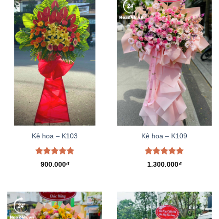
Kệ hoa – K103
Kệ hoa – K109
Được xếp
Được xếp
900.000
₫
1.300.000
₫
hạng
5.00
hạng
5.00
5 sao
5 sao