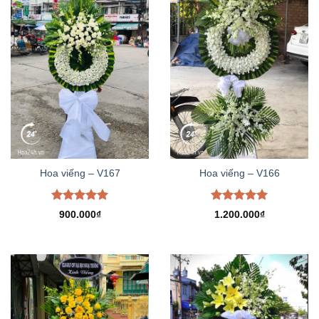
Hoa viếng – V167
Hoa viếng – V166
Được xếp
Được xếp
900.000
₫
1.200.000
₫
hạng
5.00
hạng
5.00
5 sao
5 sao