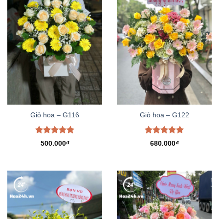
Giỏ hoa – G116
Giỏ hoa – G122
Được xếp
Được xếp
500.000
₫
680.000
₫
hạng
5.00
hạng
5.00
5 sao
5 sao