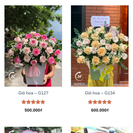
Giỏ hoa – G127
Giỏ hoa – G134
Được xếp
Được xếp
500.000
₫
600.000
₫
hạng
5.00
hạng
5.00
5 sao
5 sao