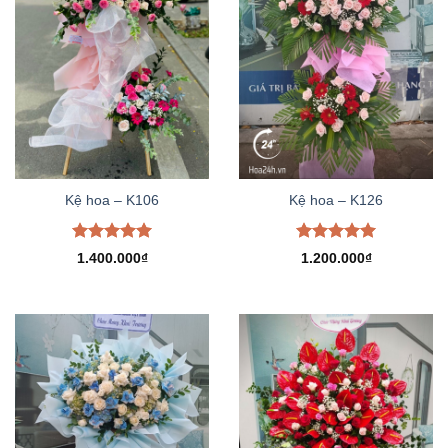
Kệ hoa – K106
Kệ hoa – K126
Được xếp
Được xếp
1.400.000
₫
1.200.000
₫
hạng
5.00
hạng
5.00
5 sao
5 sao