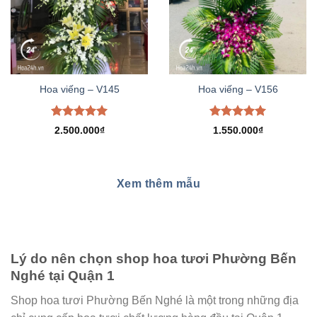
Hoa viếng – V145
Hoa viếng – V156
Được xếp
Được xếp
2.500.000
₫
1.550.000
₫
hạng
5.00
hạng
5.00
5 sao
5 sao
Xem thêm mẫu
Lý do nên chọn shop hoa tươi Phường Bến
Nghé tại Quận 1
Shop hoa tươi Phường Bến Nghé là một trong những địa