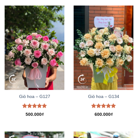
Giỏ hoa – G127
Giỏ hoa – G134
Được xếp
Được xếp
500.000
₫
600.000
₫
hạng
5.00
hạng
5.00
5 sao
5 sao