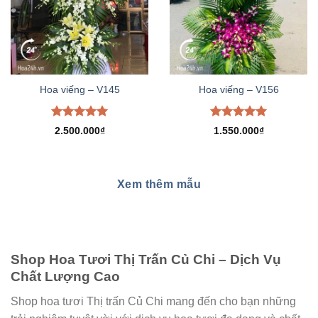
Hoa viếng – V145
Hoa viếng – V156
Được xếp
Được xếp
2.500.000
₫
1.550.000
₫
hạng
5.00
hạng
5.00
5 sao
5 sao
Xem thêm mẫu
Shop Hoa Tươi Thị Trấn Củ Chi – Dịch Vụ
Chất Lượng Cao
Shop hoa tươi Thị trấn Củ Chi mang đến cho bạn những