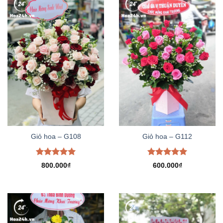
Giỏ hoa – G108
Giỏ hoa – G112
Được xếp
Được xếp
800.000
₫
600.000
₫
hạng
5.00
hạng
5.00
5 sao
5 sao