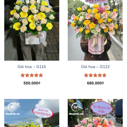
Giỏ hoa – G116
Giỏ hoa – G122
Được xếp
Được xếp
500.000
₫
680.000
₫
hạng
5.00
hạng
5.00
5 sao
5 sao