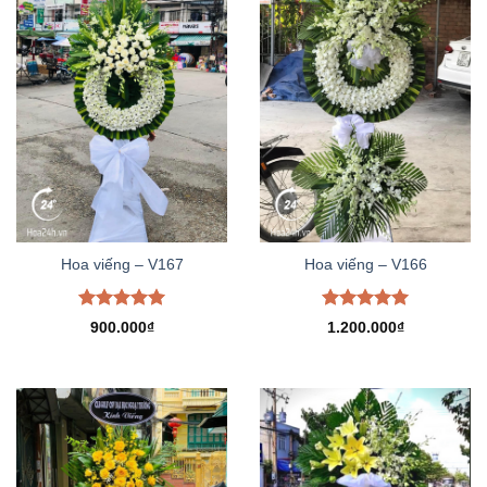
Hoa viếng – V167
Hoa viếng – V166
Được xếp
Được xếp
900.000
₫
1.200.000
₫
hạng
5.00
hạng
5.00
5 sao
5 sao