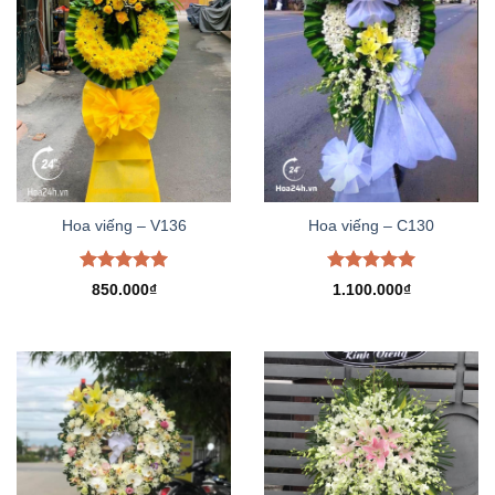
Hoa viếng – V136
Hoa viếng – C130
Được xếp
Được xếp
850.000
₫
1.100.000
₫
hạng
5.00
hạng
5.00
5 sao
5 sao