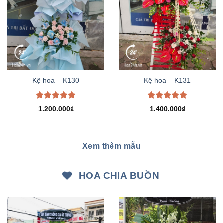
Kệ hoa – K130
Kệ hoa – K131
Được xếp
Được xếp
1.200.000
₫
1.400.000
₫
hạng
5.00
hạng
5.00
5 sao
5 sao
Xem thêm mẫu
HOA CHIA BUỒN