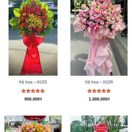
Kệ hoa – K103
Kệ hoa – K109
Được xếp
Được xếp
900.000
₫
1.300.000
₫
hạng
5.00
hạng
5.00
5 sao
5 sao