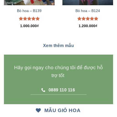
Bó hoa – B139
Bó hoa – B124
Được xếp
Được xếp
1.000.000
₫
1.200.000
₫
hạng
5.00
hạng
5.00
5 sao
5 sao
Xem thêm mẫu
Hãy gọi ngay cho chúng tôi để được hỗ
trợ tốt
0889 110 116
MẪU GIỎ HOA