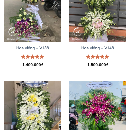
Hoa viếng – V138
Hoa viếng – V148
Được xếp
Được xếp
1.400.000
₫
1.500.000
₫
hạng
5.00
hạng
5.00
5 sao
5 sao