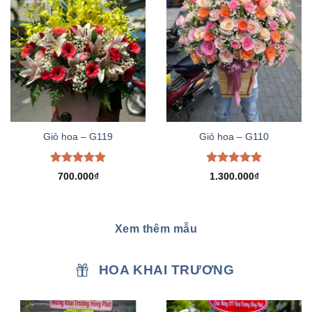
Giỏ hoa – G119
Giỏ hoa – G110
Được xếp
Được xếp
700.000
₫
1.300.000
₫
hạng
5.00
hạng
5.00
5 sao
5 sao
Xem thêm mẫu
HOA KHAI TRƯƠNG