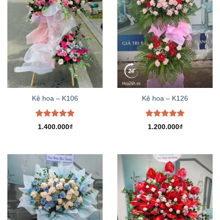
Kệ hoa – K106
Kệ hoa – K126
Được xếp
Được xếp
1.400.000
₫
1.200.000
₫
hạng
5.00
hạng
5.00
5 sao
5 sao