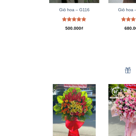
Giỏ hoa – G116
Giỏ hoa 
Được xếp
Được 
500.000
₫
680.0
hạng
5.00
hạng
5
5 sao
5 sao