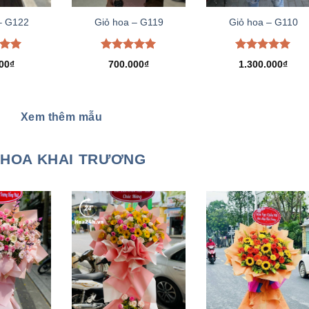
– G122
Giỏ hoa – G119
Giỏ hoa – G110
xếp
Được xếp
Được xếp
00
₫
700.000
₫
1.300.000
₫
.00
hạng
5.00
hạng
5.00
5 sao
5 sao
Xem thêm mẫu
HOA KHAI TRƯƠNG