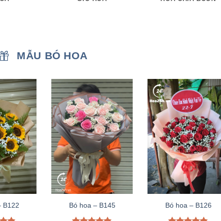
MẪU BÓ HOA
– B122
Bó hoa – B145
Bó hoa – B126