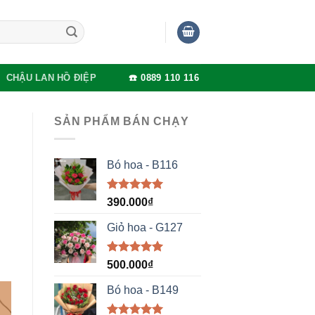
CHẬU LAN HỒ ĐIỆP
☎️ 0889 110 116
SẢN PHẨM BÁN CHẠY
Bó hoa - B116
Được xếp
390.000
₫
hạng
5.00
5 sao
Giỏ hoa - G127
Được xếp
500.000
₫
hạng
5.00
5 sao
Bó hoa - B149