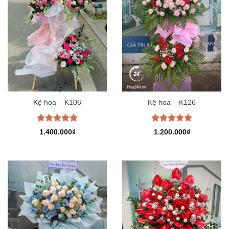
Kệ hoa – K106
Kệ hoa – K126
Được xếp
Được xếp
1.400.000
₫
1.200.000
₫
hạng
5.00
hạng
5.00
5 sao
5 sao