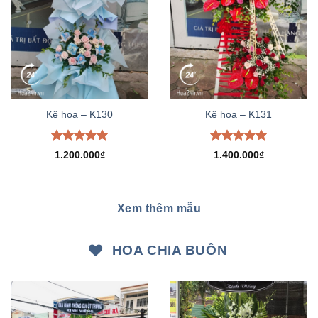
Kệ hoa – K130
Kệ hoa – K131
Được xếp
Được xếp
1.200.000
₫
1.400.000
₫
hạng
5.00
hạng
5.00
5 sao
5 sao
Xem thêm mẫu
HOA CHIA BUỒN