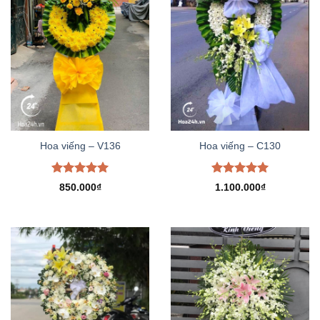
Hoa viếng – V136
Hoa viếng – C130
Được xếp
Được xếp
850.000
₫
1.100.000
₫
hạng
5.00
hạng
5.00
5 sao
5 sao