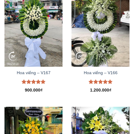
Hoa viếng – V167
Hoa viếng – V166
Được xếp
Được xếp
900.000
₫
1.200.000
₫
hạng
5.00
hạng
5.00
5 sao
5 sao