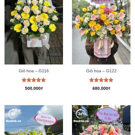
Giỏ hoa – G116
Giỏ hoa – G122
Được xếp
Được xếp
500.000
₫
680.000
₫
hạng
5.00
hạng
5.00
5 sao
5 sao