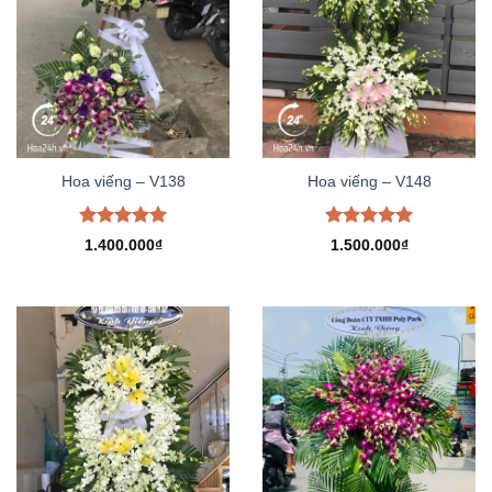
Hoa viếng – V138
Hoa viếng – V148
Được xếp
Được xếp
1.400.000
₫
1.500.000
₫
hạng
5.00
hạng
5.00
5 sao
5 sao