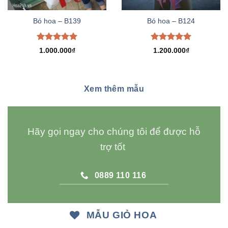
Bó hoa – B139
Bó hoa – B124
Được xếp
Được xếp
1.000.000
₫
1.200.000
₫
hạng
5.00
hạng
5.00
5 sao
5 sao
Xem thêm mẫu
Hãy gọi ngay cho chúng tôi để được hỗ
trợ tốt
0889 110 116
MẪU GIỎ HOA