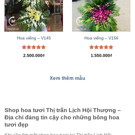
Hoa viếng – V145
Hoa viếng – V156
Được xếp
Được xếp
2.500.000
₫
1.550.000
₫
hạng
5.00
hạng
5.00
5 sao
5 sao
Xem thêm mẫu
Shop hoa tươi Thị trấn Lịch Hội Thượng –
Địa chỉ đáng tin cậy cho những bông hoa
tươi đẹp