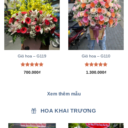
Giỏ hoa – G119
Giỏ hoa – G110
Được xếp
Được xếp
700.000
₫
1.300.000
₫
hạng
5.00
hạng
5.00
5 sao
5 sao
Xem thêm mẫu
HOA KHAI TRƯƠNG