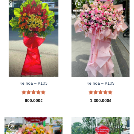
Kệ hoa – K103
Kệ hoa – K109
Được xếp
Được xếp
900.000
₫
1.300.000
₫
hạng
5.00
hạng
5.00
5 sao
5 sao