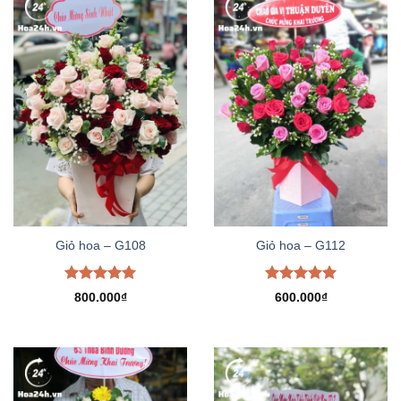
Giỏ hoa – G108
Giỏ hoa – G112
Được xếp
Được xếp
800.000
₫
600.000
₫
hạng
5.00
hạng
5.00
5 sao
5 sao