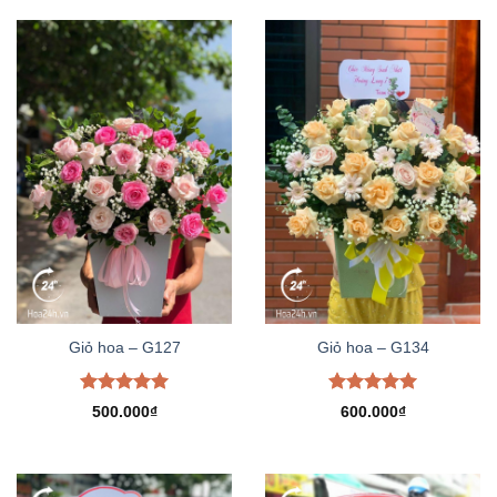
Giỏ hoa – G127
Giỏ hoa – G134
Được xếp
Được xếp
500.000
₫
600.000
₫
hạng
5.00
hạng
5.00
5 sao
5 sao