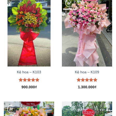
Kệ hoa – K103
Kệ hoa – K109
Được xếp
Được xếp
900.000
₫
1.300.000
₫
hạng
5.00
hạng
5.00
5 sao
5 sao