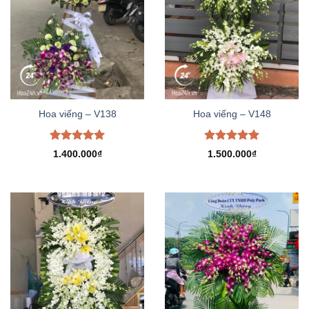
Hoa viếng – V138
Hoa viếng – V148
Được xếp
Được xếp
1.400.000
₫
1.500.000
₫
hạng
5.00
hạng
5.00
5 sao
5 sao