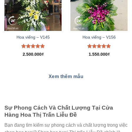
Hoa viếng – V145
Hoa viếng – V156
Được xếp
Được xếp
2.500.000
₫
1.550.000
₫
hạng
5.00
hạng
5.00
5 sao
5 sao
Xem thêm mẫu
Sự Phong Cách Và Chất Lượng Tại Cửa
Hàng Hoa Thị Trấn Liễu Đề
Bạn đang tìm kiếm sự phong cách và chất lượng trong việc