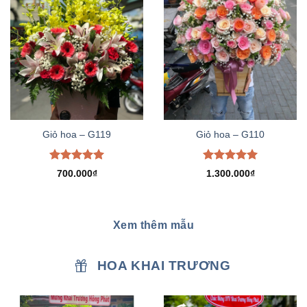
Giỏ hoa – G119
Giỏ hoa – G110
Được xếp
Được xếp
700.000
₫
1.300.000
₫
hạng
5.00
hạng
5.00
5 sao
5 sao
Xem thêm mẫu
HOA KHAI TRƯƠNG