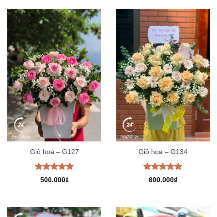
Giỏ hoa – G127
Giỏ hoa – G134
Được xếp
Được xếp
500.000
₫
600.000
₫
hạng
5.00
hạng
5.00
5 sao
5 sao