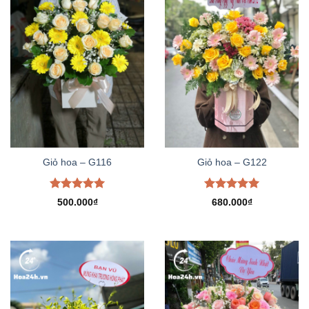
Giỏ hoa – G116
Giỏ hoa – G122
Được xếp
Được xếp
500.000
₫
680.000
₫
hạng
5.00
hạng
5.00
5 sao
5 sao