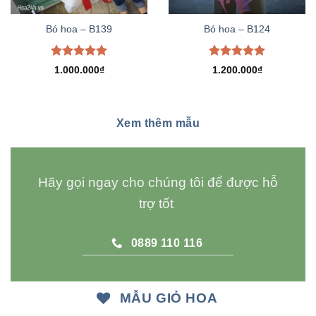
Bó hoa – B139
Bó hoa – B124
Được xếp
Được xếp
1.000.000
₫
1.200.000
₫
hạng
5.00
hạng
5.00
5 sao
5 sao
Xem thêm mẫu
Hãy gọi ngay cho chúng tôi để được hỗ
trợ tốt
0889 110 116
MẪU GIỎ HOA