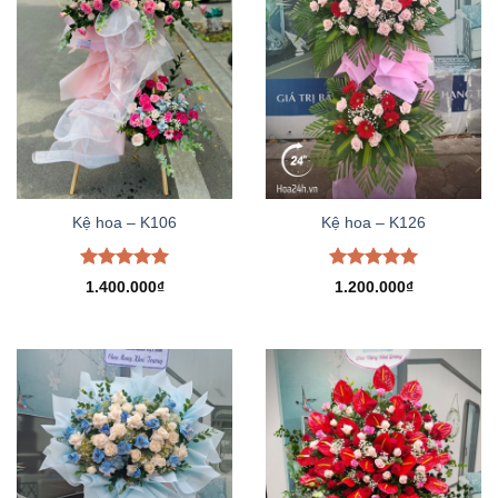
Kệ hoa – K106
Kệ hoa – K126
Được xếp
Được xếp
1.400.000
₫
1.200.000
₫
hạng
5.00
hạng
5.00
5 sao
5 sao