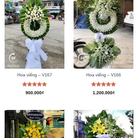
Hoa viếng – V167
Hoa viếng – V166
Được xếp
Được xếp
900.000
₫
1.200.000
₫
hạng
5.00
hạng
5.00
5 sao
5 sao