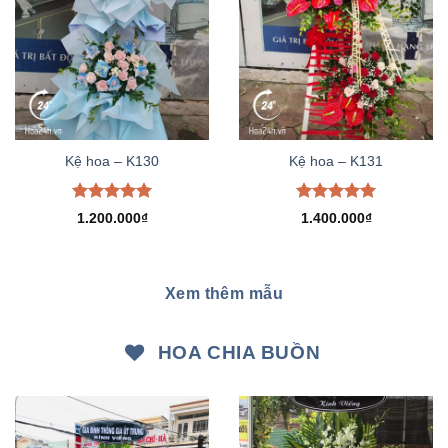
Kệ hoa – K130
Kệ hoa – K131
Được xếp
Được xếp
1.200.000
₫
1.400.000
₫
hạng
5.00
hạng
5.00
5 sao
5 sao
Xem thêm mẫu
HOA CHIA BUỒN