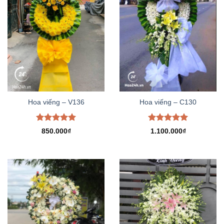
Hoa viếng – V136
Hoa viếng – C130
Được xếp
Được xếp
850.000
₫
1.100.000
₫
hạng
5.00
hạng
5.00
5 sao
5 sao