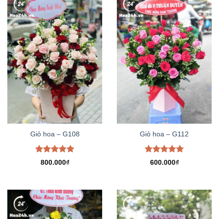
Giỏ hoa – G108
Giỏ hoa – G112
Được xếp
Được xếp
800.000
₫
600.000
₫
hạng
5.00
hạng
5.00
5 sao
5 sao