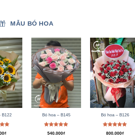
MẪU BÓ HOA
– B122
Bó hoa – B145
Bó hoa – B126
xếp
Được xếp
Được xếp
00
₫
540.000
₫
800.000
₫