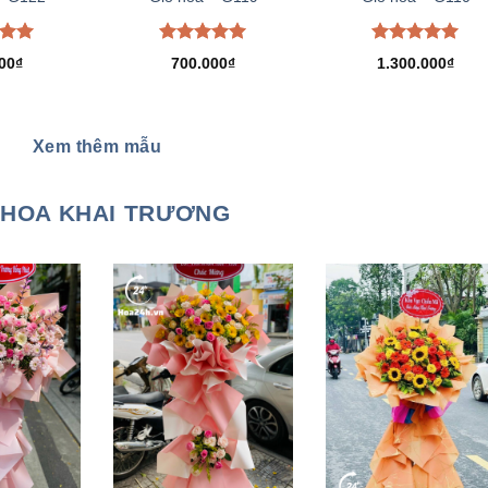
xếp
Được xếp
Được xếp
00
₫
700.000
₫
1.300.000
₫
.00
hạng
5.00
hạng
5.00
5 sao
5 sao
Xem thêm mẫu
HOA KHAI TRƯƠNG