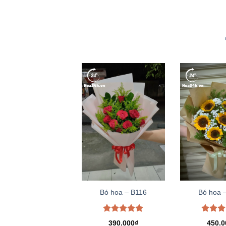
Bó hoa – B116
Bó hoa 
Được xếp
Được 
390.000
₫
450.0