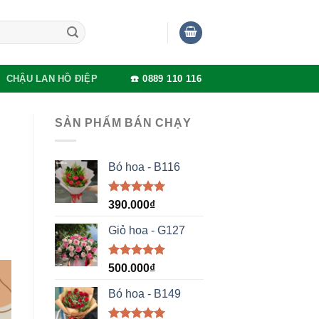
CHẬU LAN HỒ ĐIỆP
☎️ 0889 110 116
SẢN PHẨM BÁN CHẠY
Bó hoa - B116
Được xếp
390.000
₫
hạng
5.00
5 sao
Giỏ hoa - G127
Được xếp
500.000
₫
hạng
5.00
5 sao
Bó hoa - B149