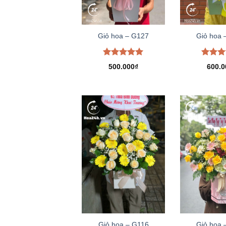
Giỏ hoa – G127
Giỏ hoa 
Được xếp
Được 
500.000
₫
600.0
hạng
5.00
hạng
5
5 sao
5 sao
Giỏ hoa – G116
Giỏ hoa 