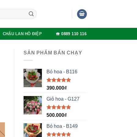
CHẬU LAN HỒ ĐIỆP
☎️ 0889 110 116
SẢN PHẨM BÁN CHẠY
Bó hoa - B116
Được xếp
390.000
₫
hạng
5.00
5 sao
Giỏ hoa - G127
Được xếp
500.000
₫
hạng
5.00
5 sao
Bó hoa - B149