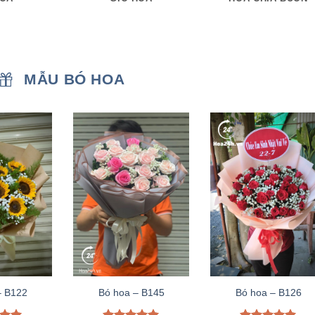
MẪU BÓ HOA
– B122
Bó hoa – B145
Bó hoa – B126