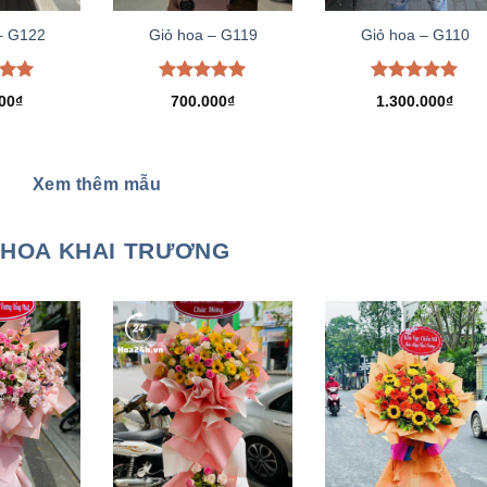
– G122
Giỏ hoa – G119
Giỏ hoa – G110
xếp
Được xếp
Được xếp
00
₫
700.000
₫
1.300.000
₫
.00
hạng
5.00
hạng
5.00
5 sao
5 sao
Xem thêm mẫu
HOA KHAI TRƯƠNG