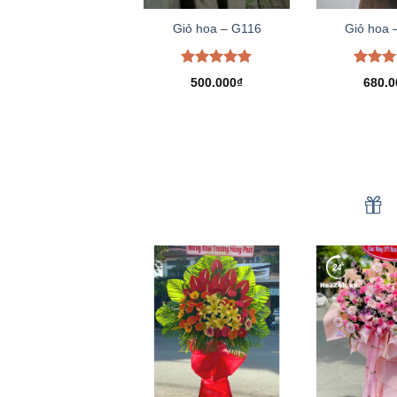
Giỏ hoa – G116
Giỏ hoa 
Được xếp
Được 
500.000
₫
680.0
hạng
5.00
hạng
5
5 sao
5 sao