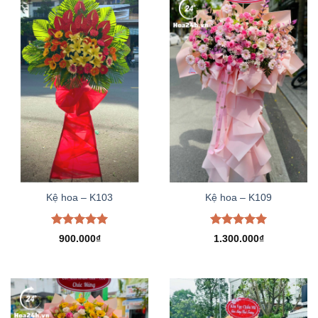
Kệ hoa – K103
Kệ hoa – K109
Được xếp
Được xếp
900.000
₫
1.300.000
₫
hạng
5.00
hạng
5.00
5 sao
5 sao