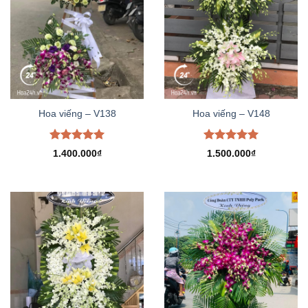
Hoa viếng – V138
Hoa viếng – V148
Được xếp
Được xếp
1.400.000
₫
1.500.000
₫
hạng
5.00
hạng
5.00
5 sao
5 sao