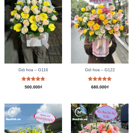
Giỏ hoa – G116
Giỏ hoa – G122
Được xếp
Được xếp
500.000
₫
680.000
₫
hạng
5.00
hạng
5.00
5 sao
5 sao