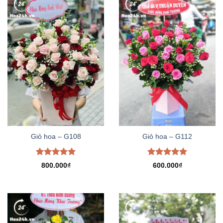
Giỏ hoa – G108
Giỏ hoa – G112
Được xếp
Được xếp
800.000
₫
600.000
₫
hạng
5.00
hạng
5.00
5 sao
5 sao