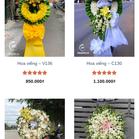
Hoa viếng – V136
Hoa viếng – C130
Được xếp
Được xếp
850.000
₫
1.100.000
₫
hạng
5.00
hạng
5.00
5 sao
5 sao