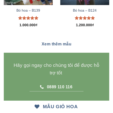
Bó hoa – B139
Bó hoa – B124
Được xếp
Được xếp
1.000.000
₫
1.200.000
₫
hạng
5.00
hạng
5.00
5 sao
5 sao
Xem thêm mẫu
Hãy gọi ngay cho chúng tôi để được hỗ
trợ tốt
0889 110 116
MẪU GIỎ HOA