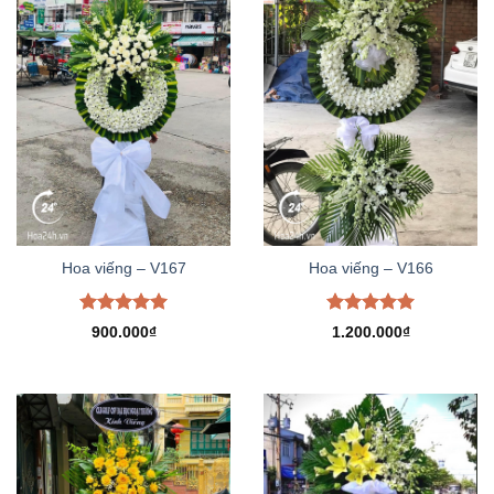
Hoa viếng – V167
Hoa viếng – V166
Được xếp
Được xếp
900.000
₫
1.200.000
₫
hạng
5.00
hạng
5.00
5 sao
5 sao