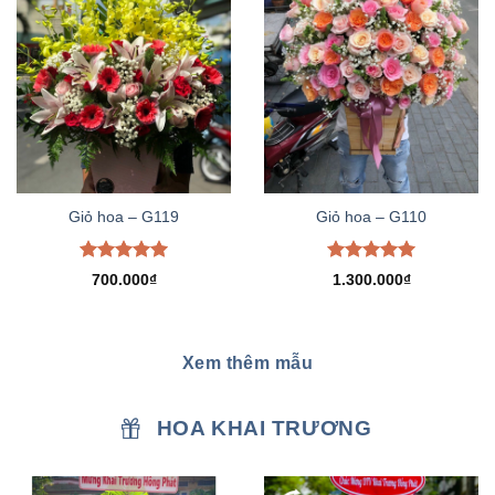
Giỏ hoa – G119
Giỏ hoa – G110
Được xếp
Được xếp
700.000
₫
1.300.000
₫
hạng
5.00
hạng
5.00
5 sao
5 sao
Xem thêm mẫu
HOA KHAI TRƯƠNG