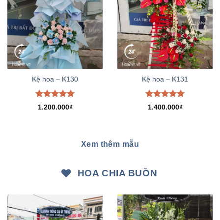
Kệ hoa – K130
Kệ hoa – K131
Được xếp
Được xếp
1.200.000
₫
1.400.000
₫
hạng
5.00
hạng
5.00
5 sao
5 sao
Xem thêm mẫu
HOA CHIA BUỒN