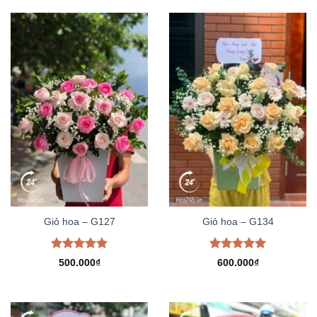
Giỏ hoa – G127
Giỏ hoa – G134
Được xếp
Được xếp
500.000
₫
600.000
₫
hạng
5.00
hạng
5.00
5 sao
5 sao