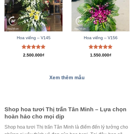
Hoa viếng – V145
Hoa viếng – V156
Được xếp
Được xếp
2.500.000
₫
1.550.000
₫
hạng
5.00
hạng
5.00
5 sao
5 sao
Xem thêm mẫu
Shop hoa tươi Thị trấn Tân Minh – Lựa chọn
hoàn hảo cho mọi dịp
Shop hoa tươi Thị trấn Tân Minh là điểm đến lý tưởng cho