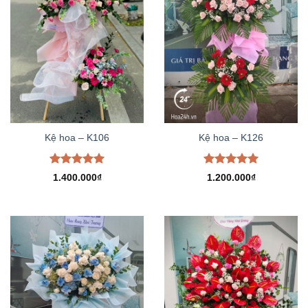
Kệ hoa – K106
Kệ hoa – K126
Được xếp
Được xếp
1.400.000
₫
1.200.000
₫
hạng
5.00
hạng
5.00
5 sao
5 sao