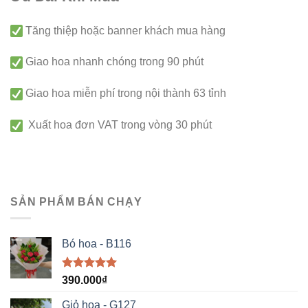
Tăng thiệp hoặc banner khách mua hàng
Giao hoa nhanh chóng trong 90 phút
Giao hoa miễn phí trong nội thành 63 tỉnh
Xuất hoa đơn VAT trong vòng 30 phút
SẢN PHẨM BÁN CHẠY
Bó hoa - B116
Được xếp
390.000
₫
hạng
5.00
5 sao
Giỏ hoa - G127