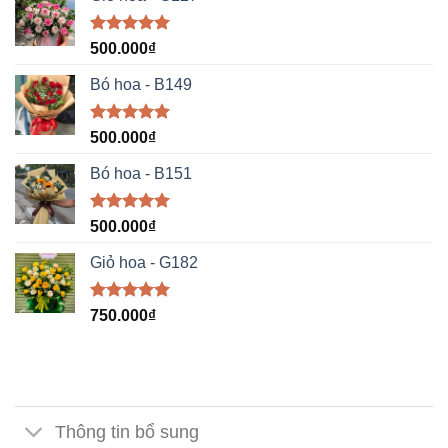
Được xếp
500.000
₫
hạng
5.00
5 sao
Bó hoa - B149
Được xếp
500.000
₫
hạng
5.00
5 sao
Bó hoa - B151
Được xếp
500.000
₫
hạng
5.00
5 sao
Giỏ hoa - G182
Được xếp
750.000
₫
hạng
5.00
5 sao
Thông tin bổ sung