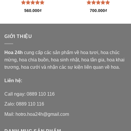
Được xếp
Được xếp
560.000
₫
700.000
₫
hạng
5.00
hạng
5.00
5 sao
5 sao
GIỚI THIỆU
Hoa 24h
cung cấp các sản phẩm về hoa tươi,
hoa chúc
mừng, hoa chia buồn, hoa sinh nhật, hoa tân gia, hoa khai
trương, hoa cưới và nhận các sự kiện liên quan về hoa.
Liên hệ:
Call ngay: 0889 110 116
Zalo: 0889 110 116
Mail: hotro.hoa24h@gmail.com