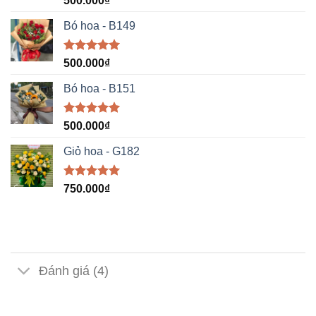
500.000
₫
hạng
5.00
5 sao
Bó hoa - B149
Được xếp
500.000
₫
hạng
5.00
5 sao
Bó hoa - B151
Được xếp
500.000
₫
hạng
5.00
5 sao
Giỏ hoa - G182
Được xếp
750.000
₫
hạng
5.00
5 sao
Đánh giá (4)