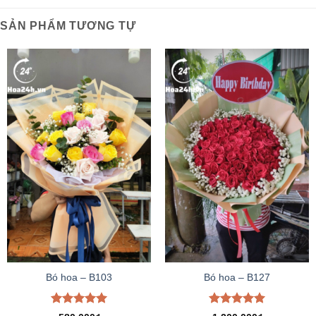
SẢN PHẨM TƯƠNG TỰ
Bó hoa – B103
Bó hoa – B127
Được xếp
Được xếp