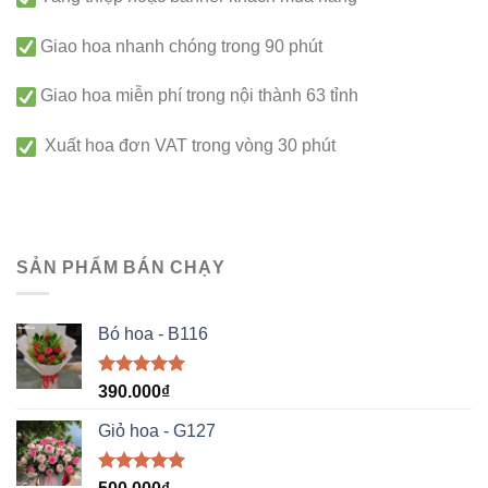
Giao hoa nhanh chóng trong 90 phút
Giao hoa miễn phí trong nội thành 63 tỉnh
Xuất hoa đơn VAT trong vòng 30 phút
SẢN PHẨM BÁN CHẠY
Bó hoa - B116
Được xếp
390.000
₫
hạng
5.00
5 sao
Giỏ hoa - G127
Được xếp