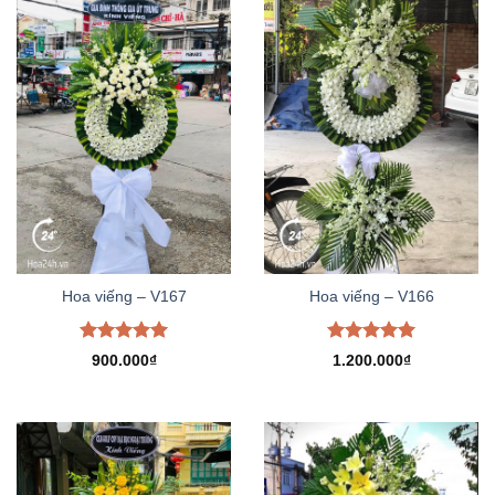
Hoa viếng – V167
Hoa viếng – V166
Được xếp
Được xếp
900.000
₫
1.200.000
₫
hạng
5.00
hạng
5.00
5 sao
5 sao