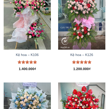
Kệ hoa – K106
Kệ hoa – K126
Được xếp
Được xếp
1.400.000
₫
1.200.000
₫
hạng
5.00
hạng
5.00
5 sao
5 sao