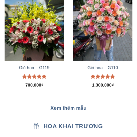
Giỏ hoa – G119
Giỏ hoa – G110
Được xếp
Được xếp
700.000
₫
1.300.000
₫
hạng
5.00
hạng
5.00
5 sao
5 sao
Xem thêm mẫu
HOA KHAI TRƯƠNG