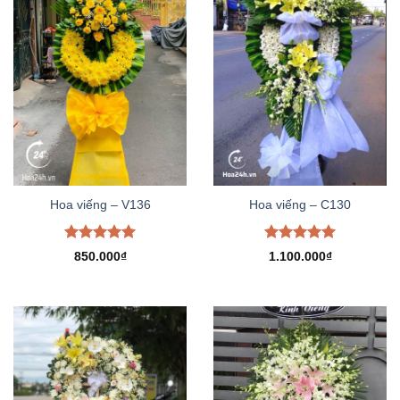
Hoa viếng – V136
Hoa viếng – C130
Được xếp
Được xếp
850.000
₫
1.100.000
₫
hạng
5.00
hạng
5.00
5 sao
5 sao