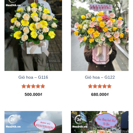
Giỏ hoa – G116
Giỏ hoa – G122
Được xếp
Được xếp
500.000
₫
680.000
₫
hạng
5.00
hạng
5.00
5 sao
5 sao