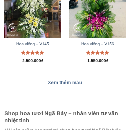
Hoa viếng – V145
Hoa viếng – V156
Được xếp
Được xếp
2.500.000
₫
1.550.000
₫
hạng
5.00
hạng
5.00
5 sao
5 sao
Xem thêm mẫu
Shop hoa tươi Ngã Bảy – nhân viên tư vấn
nhiệt tình