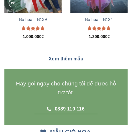
Bó hoa – B139
Bó hoa – B124
Được xếp
Được xếp
1.000.000
₫
1.200.000
₫
hạng
5.00
hạng
5.00
5 sao
5 sao
Xem thêm mẫu
Hãy gọi ngay cho chúng tôi để được hỗ
trợ tốt
0889 110 116
MẪU GIỎ HOA