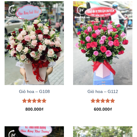
Giỏ hoa – G108
Giỏ hoa – G112
Được xếp
Được xếp
800.000
₫
600.000
₫
hạng
5.00
hạng
5.00
5 sao
5 sao