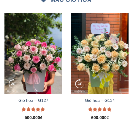
Giỏ hoa – G127
Giỏ hoa – G134
Được xếp
Được xếp
500.000
₫
600.000
₫
hạng
5.00
hạng
5.00
5 sao
5 sao