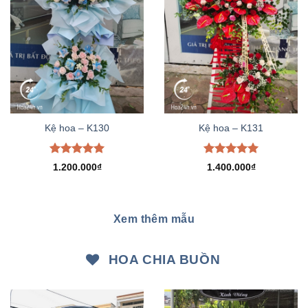
Kệ hoa – K130
Kệ hoa – K131
Được xếp
Được xếp
1.200.000
₫
1.400.000
₫
hạng
5.00
hạng
5.00
5 sao
5 sao
Xem thêm mẫu
HOA CHIA BUỒN