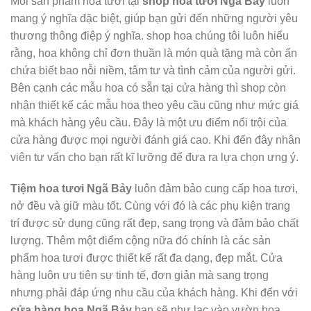
Mỗi sản phầm hoa tươi tại
shop hoa tươi Ngã Bảy
luôn
mang ý nghĩa đặc biệt, giúp bạn gửi đến những người yêu
thương thông điệp ý nghĩa. shop hoa chúng tôi luôn hiểu
rằng, hoa không chỉ đơn thuần là món quà tặng mà còn ẩn
chứa biết bao nỗi niềm, tâm tư và tình cảm của người gửi.
Bên cạnh các mẫu hoa có sẵn tại cửa hàng thì shop còn
nhận thiết kế các mẫu hoa theo yêu cầu cũng như mức giá
mà khách hàng yêu cầu. Đây là một ưu điểm nổi trội của
cửa hàng được mọi người đánh giá cao. Khi đến đây nhân
viên tư vấn cho bạn rất kĩ lưỡng để đưa ra lựa chọn ưng ý.
Tiệm hoa tươi Ngã Bảy
luôn đảm bảo cung cấp hoa tươi,
nở đều và giữ màu tốt. Cùng với đó là các phụ kiện trang
trí được sử dụng cũng rất đẹp, sang trọng và đảm bảo chất
lượng. Thêm một điểm cộng nữa đó chính là các sản
phẩm hoa tươi được thiết kế rất đa dạng, đẹp mắt. Cửa
hàng luôn ưu tiên sự tinh tế, đơn giản mà sang trọng
nhưng phải đáp ứng nhu cầu của khách hàng. Khi đến với
cửa hàng hoa Ngã Bảy
bạn sẽ như lạc vào vườn hoa