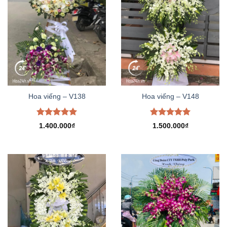
Hoa viếng – V138
Hoa viếng – V148
Được xếp
Được xếp
1.400.000
₫
1.500.000
₫
hạng
5.00
hạng
5.00
5 sao
5 sao