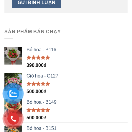
SẢN PHẨM BÁN CHẠY
Bó hoa - B116
Được xếp
390.000
₫
hạng
5.00
5 sao
Giỏ hoa - G127
Được xếp
500.000
₫
hạng
5.00
5 sao
Bó hoa - B149
Được xếp
500.000
₫
hạng
5.00
5 sao
Bó hoa - B151