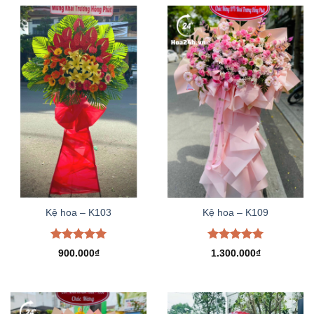
Kệ hoa – K103
Kệ hoa – K109
Được xếp
Được xếp
900.000
₫
1.300.000
₫
hạng
5.00
hạng
5.00
5 sao
5 sao