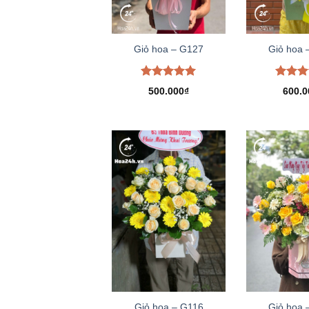
Giỏ hoa – G127
Giỏ hoa 
Được xếp
Được 
500.000
₫
600.0
hạng
5.00
hạng
5
5 sao
5 sao
Giỏ hoa – G116
Giỏ hoa 