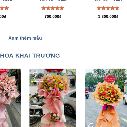
xếp
Được xếp
Được xếp
00
₫
700.000
₫
1.300.000
₫
.00
hạng
5.00
hạng
5.00
5 sao
5 sao
Xem thêm mẫu
HOA KHAI TRƯƠNG