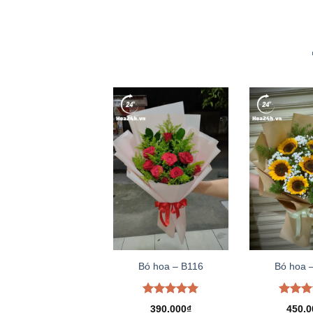
Bó hoa – B116
Bó hoa 
Được xếp
Được 
390.000
₫
450.0