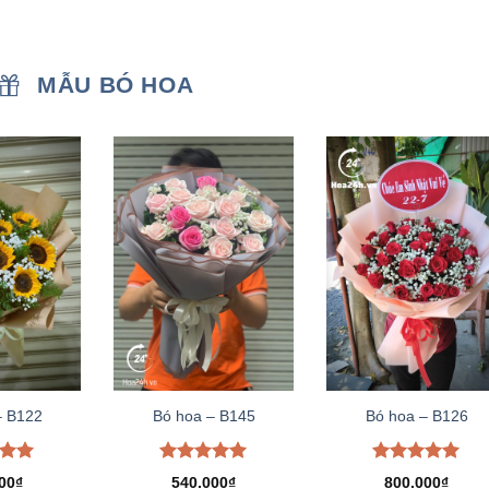
MẪU BÓ HOA
– B122
Bó hoa – B145
Bó hoa – B126
xếp
Được xếp
Được xếp
00
₫
540.000
₫
800.000
₫