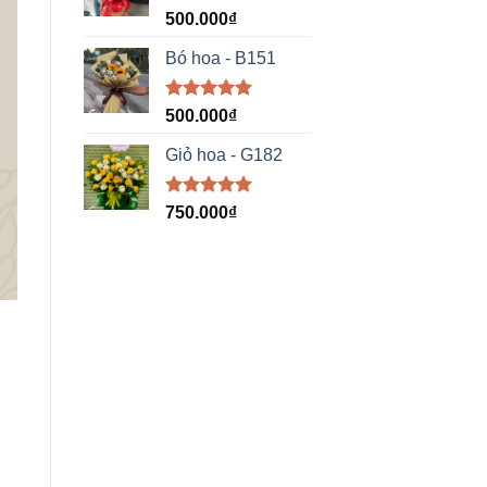
Được xếp
500.000
₫
hạng
5.00
5 sao
Bó hoa - B151
Được xếp
500.000
₫
hạng
5.00
5 sao
Giỏ hoa - G182
Được xếp
750.000
₫
hạng
5.00
5 sao