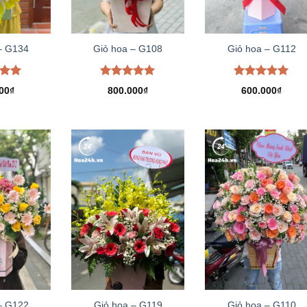
– G134
Giỏ hoa – G108
Giỏ hoa – G112
xếp
Được xếp
Được xếp
00
₫
800.000
₫
600.000
₫
.00
hạng
5.00
hạng
5.00
5 sao
5 sao
– G122
Giỏ hoa – G119
Giỏ hoa – G110