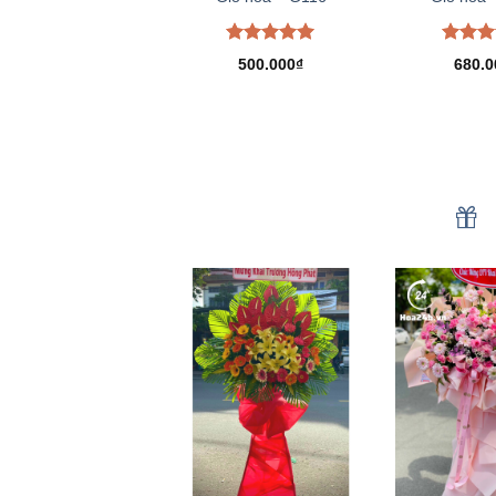
Được xếp
Được 
500.000
₫
680.0
hạng
5.00
hạng
5
5 sao
5 sao