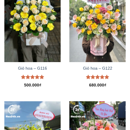
Giỏ hoa – G116
Giỏ hoa – G122
Được xếp
Được xếp
500.000
₫
680.000
₫
hạng
5.00
hạng
5.00
5 sao
5 sao