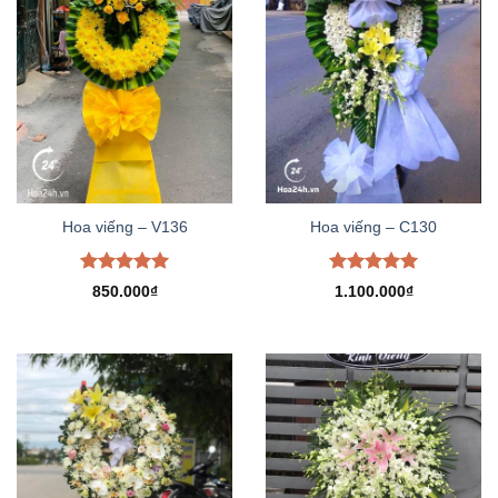
Hoa viếng – V136
Hoa viếng – C130
Được xếp
Được xếp
850.000
₫
1.100.000
₫
hạng
5.00
hạng
5.00
5 sao
5 sao