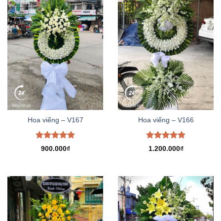
Hoa viếng – V167
Hoa viếng – V166
Được xếp
Được xếp
900.000
₫
1.200.000
₫
hạng
5.00
hạng
5.00
5 sao
5 sao