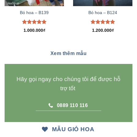
Bó hoa – B139
Bó hoa – B124
Được xếp
Được xếp
1.000.000
₫
1.200.000
₫
hạng
5.00
hạng
5.00
5 sao
5 sao
Xem thêm mẫu
Hãy gọi ngay cho chúng tôi để được hỗ
trợ tốt
0889 110 116
MẪU GIỎ HOA