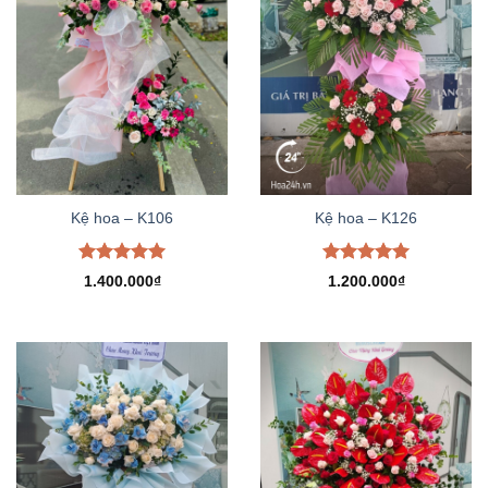
Kệ hoa – K106
Kệ hoa – K126
Được xếp
Được xếp
1.400.000
₫
1.200.000
₫
hạng
5.00
hạng
5.00
5 sao
5 sao