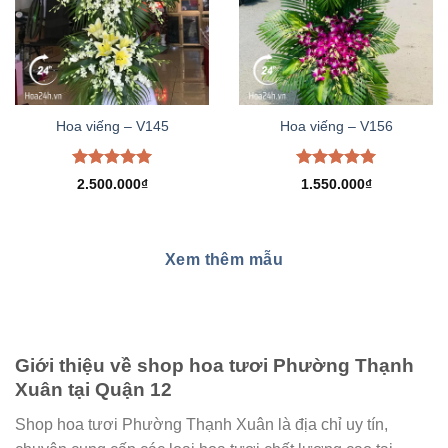
Hoa viếng – V145
Hoa viếng – V156
Được xếp
Được xếp
2.500.000
₫
1.550.000
₫
hạng
5.00
hạng
5.00
5 sao
5 sao
Xem thêm mẫu
Giới thiệu về shop hoa tươi Phường Thạnh
Xuân tại Quận 12
Shop hoa tươi Phường Thạnh Xuân là địa chỉ uy tín,