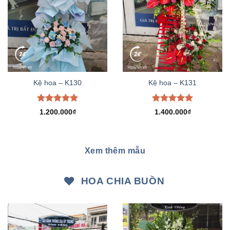
Kệ hoa – K130
Kệ hoa – K131
Được xếp
Được xếp
1.200.000
₫
1.400.000
₫
hạng
5.00
hạng
5.00
5 sao
5 sao
Xem thêm mẫu
HOA CHIA BUỒN