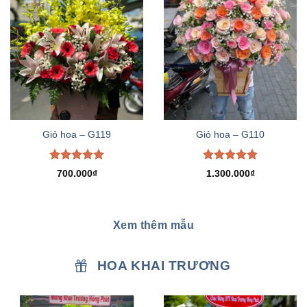
Giỏ hoa – G119
Giỏ hoa – G110
Được xếp
Được xếp
700.000
₫
1.300.000
₫
hạng
5.00
hạng
5.00
5 sao
5 sao
Xem thêm mẫu
HOA KHAI TRƯƠNG