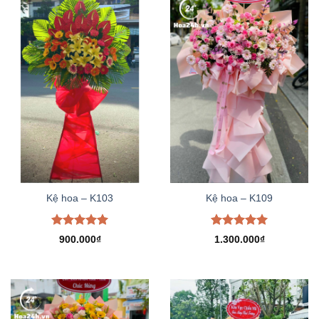
Kệ hoa – K103
Kệ hoa – K109
Được xếp
Được xếp
900.000
₫
1.300.000
₫
hạng
5.00
hạng
5.00
5 sao
5 sao