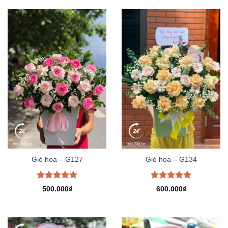
Giỏ hoa – G127
Giỏ hoa – G134
Được xếp
Được xếp
500.000
₫
600.000
₫
hạng
5.00
hạng
5.00
5 sao
5 sao