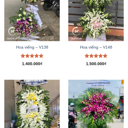
Hoa viếng – V138
Hoa viếng – V148
Được xếp
Được xếp
1.400.000
₫
1.500.000
₫
hạng
5.00
hạng
5.00
5 sao
5 sao