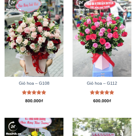
Giỏ hoa – G108
Giỏ hoa – G112
Được xếp
Được xếp
800.000
₫
600.000
₫
hạng
5.00
hạng
5.00
5 sao
5 sao