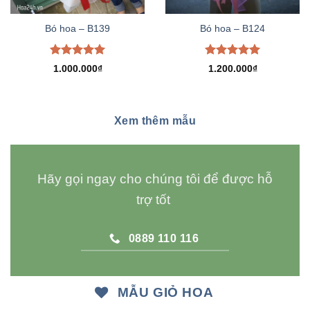
Bó hoa – B139
Bó hoa – B124
Được xếp
Được xếp
1.000.000
₫
1.200.000
₫
hạng
5.00
hạng
5.00
5 sao
5 sao
Xem thêm mẫu
Hãy gọi ngay cho chúng tôi để được hỗ
trợ tốt
0889 110 116
MẪU GIỎ HOA