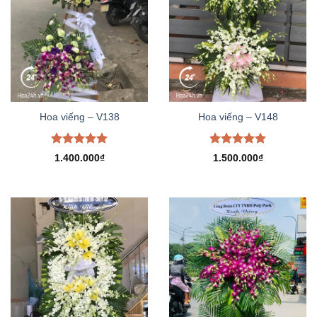
Hoa viếng – V138
Hoa viếng – V148
Được xếp
Được xếp
1.400.000
₫
1.500.000
₫
hạng
5.00
hạng
5.00
5 sao
5 sao