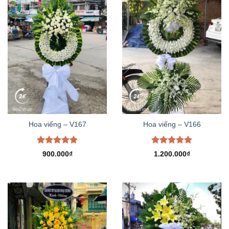
Hoa viếng – V167
Hoa viếng – V166
Được xếp
Được xếp
900.000
₫
1.200.000
₫
hạng
5.00
hạng
5.00
5 sao
5 sao