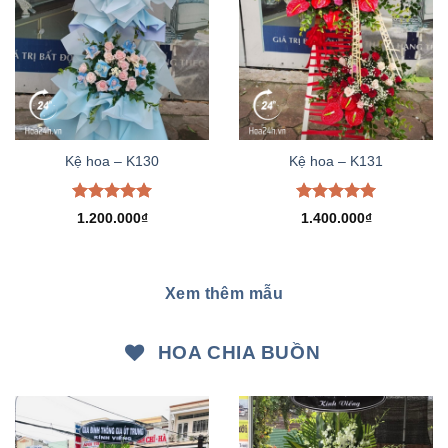
Kệ hoa – K130
Kệ hoa – K131
Được xếp
Được xếp
1.200.000
₫
1.400.000
₫
hạng
5.00
hạng
5.00
5 sao
5 sao
Xem thêm mẫu
HOA CHIA BUỒN