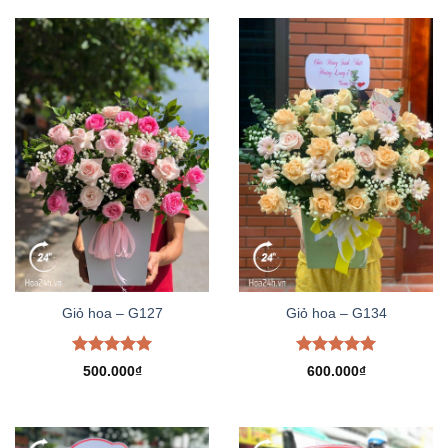
Giỏ hoa – G127
Giỏ hoa – G134
Được xếp
Được xếp
500.000
₫
600.000
₫
hạng
5.00
hạng
5.00
5 sao
5 sao