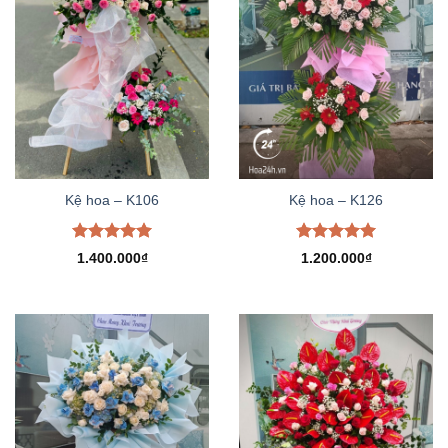
Kệ hoa – K106
Kệ hoa – K126
Được xếp
Được xếp
1.400.000
₫
1.200.000
₫
hạng
5.00
hạng
5.00
5 sao
5 sao