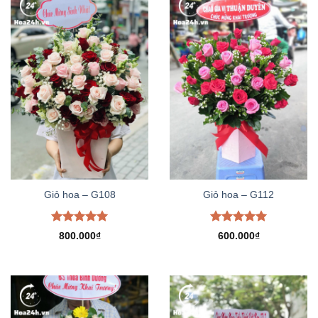
Giỏ hoa – G108
Giỏ hoa – G112
Được xếp
Được xếp
800.000
₫
600.000
₫
hạng
5.00
hạng
5.00
5 sao
5 sao