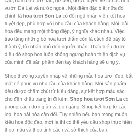
cao, đảm bảo tươi lâu, nở đều, được tuyển về từ các nhà
vườn Đà Lạt và nước ngoài. Một điểm đặc biệt nữa đó
chính là
hoa tươi Sơn La
có đội ngũ nhân viên kết hoa
tuyệt đẹp, phù hợp với nhu cầu của khách hàng. Mỗi loài
hoa đều mang một thông điệp, ý nghĩa khác nhau. Việc
trao tặng những bó hoa tươi thắm còn là cách để bày tỏ
thành ý, lời nhắn nhủ đến người nhận. Thấu hiểu được
điều đó shop hoa luôn không ngừng hoàn thiện dịch vụ
của mình để sản phẩm đên tay khách hàng sẽ ưng ý.
Shop thường xuyên nhập về những mẫu hoa tươi đẹp, bắt
mắt để phục vụ nhu cầu của khách hàng. Mỗi sản phẩm
đều được chăm chút từ kiểu dáng, sự kết hợp màu sắc
cho đến khâu trang trí đi kèm.
Shop hoa tươi Sơn La
có
phong cách đơn giản và gọn gàng. Shop kết hợp từ các
loại hoa hài hòa cân đối. Tuy nhiên nếu bạn mong muốn
kiểu hoa độc đáo, mới lạ thì có thể yêu cầu shop thực hiện
theo mẫu và theo tính cách và sở thích của bạn.