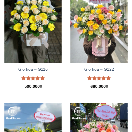
Giỏ hoa – G116
Giỏ hoa – G122
Được xếp
Được xếp
500.000
₫
680.000
₫
hạng
5.00
hạng
5.00
5 sao
5 sao