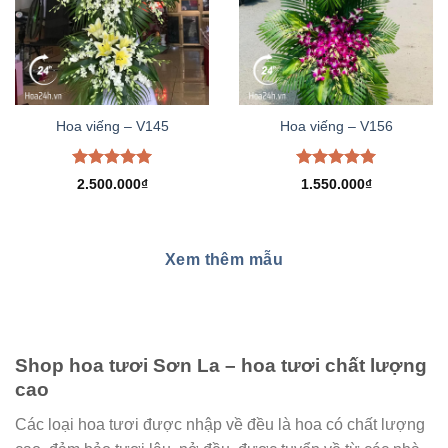
Hoa viếng – V145
Hoa viếng – V156
Được xếp
Được xếp
2.500.000
₫
1.550.000
₫
hạng
5.00
hạng
5.00
5 sao
5 sao
Xem thêm mẫu
Shop hoa tươi Sơn La – hoa tươi chất lượng
cao
Các loại hoa tươi được nhập về đều là hoa có chất lượng