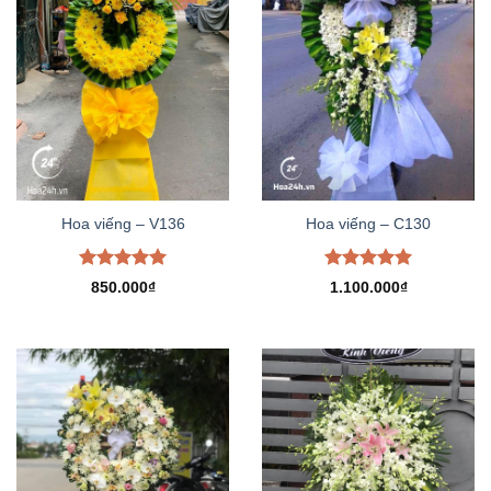
Hoa viếng – V136
Hoa viếng – C130
Được xếp
Được xếp
850.000
₫
1.100.000
₫
hạng
5.00
hạng
5.00
5 sao
5 sao