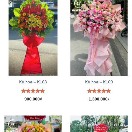
Kệ hoa – K103
Kệ hoa – K109
Được xếp
Được xếp
900.000
₫
1.300.000
₫
hạng
5.00
hạng
5.00
5 sao
5 sao