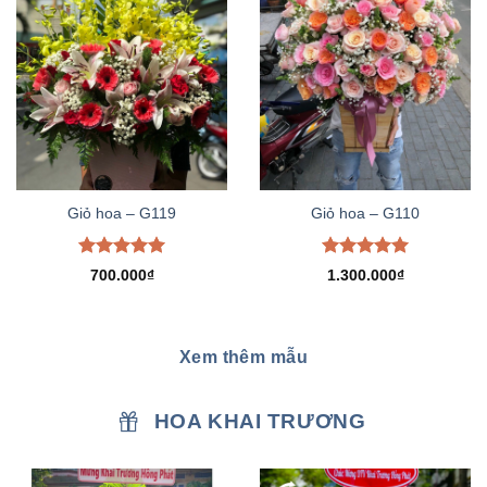
Giỏ hoa – G119
Giỏ hoa – G110
Được xếp
Được xếp
700.000
₫
1.300.000
₫
hạng
5.00
hạng
5.00
5 sao
5 sao
Xem thêm mẫu
HOA KHAI TRƯƠNG