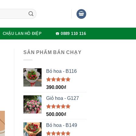
CHẬU LAN HỒ ĐIỆP
☎️ 0889 110 116
SẢN PHẨM BÁN CHẠY
Bó hoa - B116
Được xếp
390.000
₫
hạng
5.00
5 sao
Giỏ hoa - G127
Được xếp
500.000
₫
hạng
5.00
5 sao
Bó hoa - B149