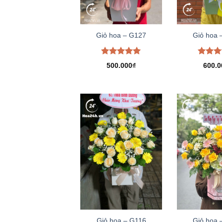
Giỏ hoa – G127
Giỏ hoa 
Được xếp
Được 
500.000
₫
600.0
hạng
5.00
hạng
5
5 sao
5 sao
Giỏ hoa – G116
Giỏ hoa 