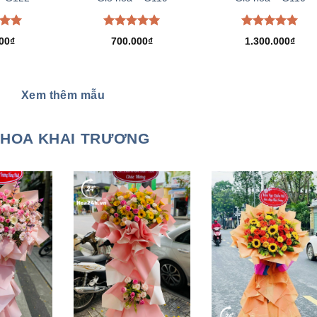
xếp
Được xếp
Được xếp
00
₫
700.000
₫
1.300.000
₫
.00
hạng
5.00
hạng
5.00
5 sao
5 sao
Xem thêm mẫu
HOA KHAI TRƯƠNG