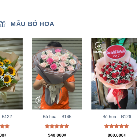
MẪU BÓ HOA
– B122
Bó hoa – B145
Bó hoa – B126
xếp
Được xếp
Được xếp
00
₫
540.000
₫
800.000
₫