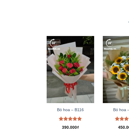
Bó hoa – B116
Bó hoa 
Được xếp
Được 
390.000
₫
450.0