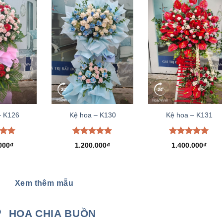
– K126
Kệ hoa – K130
Kệ hoa – K131
xếp
Được xếp
Được xếp
000
₫
1.200.000
₫
1.400.000
₫
.00
hạng
5.00
hạng
5.00
5 sao
5 sao
Xem thêm mẫu
HOA CHIA BUỒN