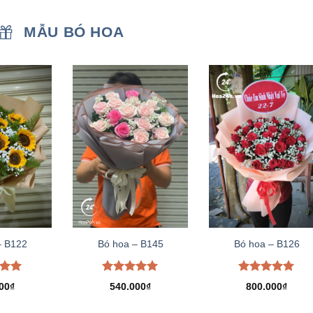
MẪU BÓ HOA
– B122
Bó hoa – B145
Bó hoa – B126
xếp
Được xếp
Được xếp
00
₫
540.000
₫
800.000
₫
.00
hạng
5.00
hạng
5.00
5 sao
5 sao