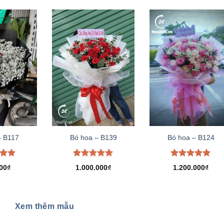
– B117
Bó hoa – B139
Bó hoa – B124
xếp
Được xếp
Được xếp
00
₫
1.000.000
₫
1.200.000
₫
.00
hạng
5.00
hạng
5.00
5 sao
5 sao
Xem thêm mẫu