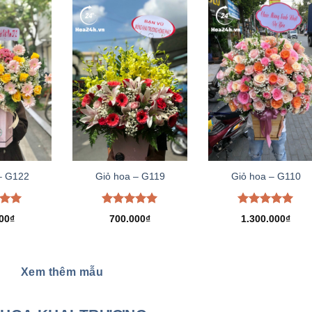
– G122
Giỏ hoa – G119
Giỏ hoa – G110
xếp
Được xếp
Được xếp
00
₫
700.000
₫
1.300.000
₫
.00
hạng
5.00
hạng
5.00
5 sao
5 sao
Xem thêm mẫu