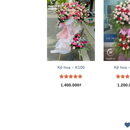
Kệ hoa – K106
Kệ hoa 
Được xếp
Được 
1.400.000
₫
1.200.
hạng
5.00
hạng
5
5 sao
5 sao