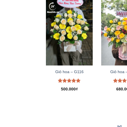
Giỏ hoa – G116
Giỏ hoa 
Được xếp
Được 
500.000
₫
680.0
hạng
5.00
hạng
5
5 sao
5 sao