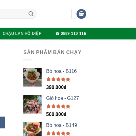
CHẬU LAN HỒ ĐIỆP
☎️ 0889 110 116
SẢN PHẨM BÁN CHẠY
Bó hoa - B116
Được xếp
390.000
₫
hạng
5.00
5 sao
Giỏ hoa - G127
Được xếp
500.000
₫
hạng
5.00
5 sao
Bó hoa - B149