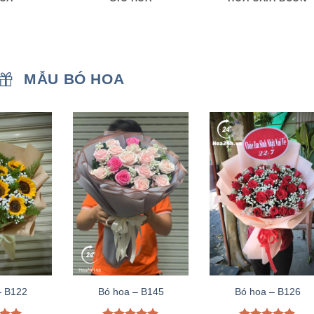
MẪU BÓ HOA
– B122
Bó hoa – B145
Bó hoa – B126