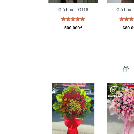
Giỏ hoa – G116
Giỏ hoa 
Được xếp
Được 
500.000
₫
680.0
hạng
5.00
hạng
5
5 sao
5 sao