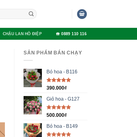
CHẬU LAN HỒ ĐIỆP
☎️ 0889 110 116
SẢN PHẨM BÁN CHẠY
Bó hoa - B116
Được xếp
390.000
₫
hạng
5.00
5 sao
Giỏ hoa - G127
Được xếp
500.000
₫
hạng
5.00
5 sao
Bó hoa - B149