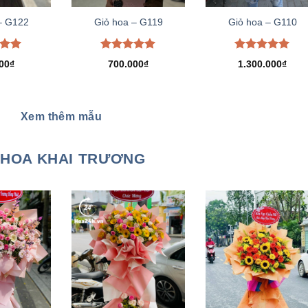
– G122
Giỏ hoa – G119
Giỏ hoa – G110
xếp
Được xếp
Được xếp
00
₫
700.000
₫
1.300.000
₫
.00
hạng
5.00
hạng
5.00
5 sao
5 sao
Xem thêm mẫu
HOA KHAI TRƯƠNG