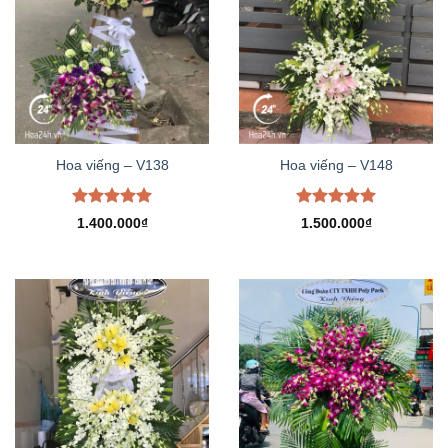
Hoa viếng – V138
Hoa viếng – V148
Được xếp
Được xếp
1.400.000
₫
1.500.000
₫
hạng
5.00
hạng
5.00
5 sao
5 sao