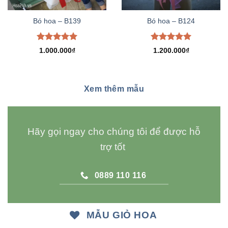
Bó hoa – B139
Bó hoa – B124
Được xếp
Được xếp
1.000.000
₫
1.200.000
₫
hạng
5.00
hạng
5.00
5 sao
5 sao
Xem thêm mẫu
Hãy gọi ngay cho chúng tôi để được hỗ
trợ tốt
0889 110 116
MẪU GIỎ HOA