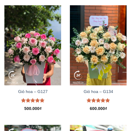
Giỏ hoa – G127
Giỏ hoa – G134
Được xếp
Được xếp
500.000
₫
600.000
₫
hạng
5.00
hạng
5.00
5 sao
5 sao