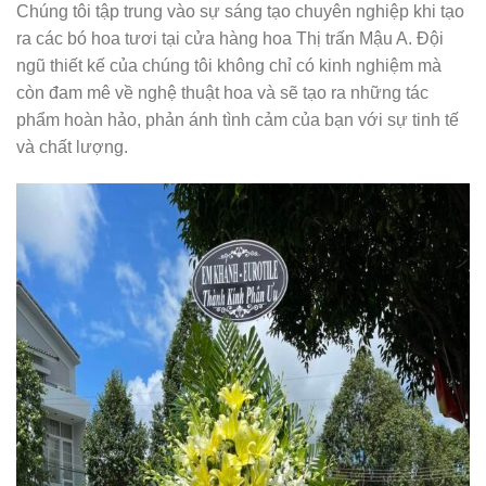
Chúng tôi tập trung vào sự sáng tạo chuyên nghiệp khi tạo
ra các bó hoa tươi tại cửa hàng hoa Thị trấn Mậu A. Đội
ngũ thiết kế của chúng tôi không chỉ có kinh nghiệm mà
còn đam mê về nghệ thuật hoa và sẽ tạo ra những tác
phẩm hoàn hảo, phản ánh tình cảm của bạn với sự tinh tế
và chất lượng.