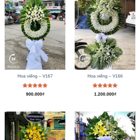
Hoa viếng – V167
Hoa viếng – V166
Được xếp
Được xếp
900.000
₫
1.200.000
₫
hạng
5.00
hạng
5.00
5 sao
5 sao