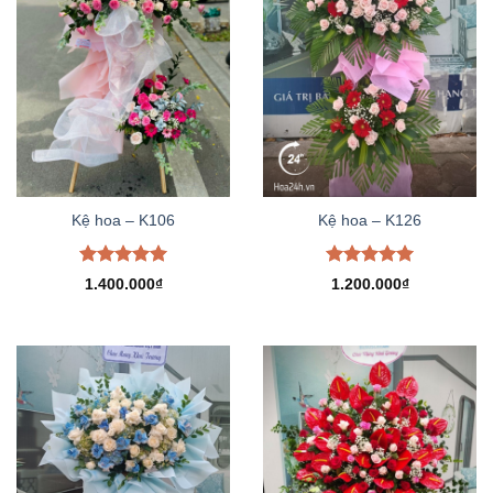
Kệ hoa – K106
Kệ hoa – K126
Được xếp
Được xếp
1.400.000
₫
1.200.000
₫
hạng
5.00
hạng
5.00
5 sao
5 sao