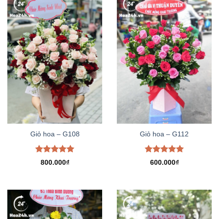
Giỏ hoa – G108
Giỏ hoa – G112
Được xếp
Được xếp
800.000
₫
600.000
₫
hạng
5.00
hạng
5.00
5 sao
5 sao