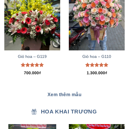
Giỏ hoa – G119
Giỏ hoa – G110
Được xếp
Được xếp
700.000
₫
1.300.000
₫
hạng
5.00
hạng
5.00
5 sao
5 sao
Xem thêm mẫu
HOA KHAI TRƯƠNG