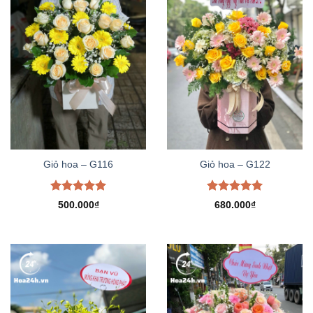
Giỏ hoa – G116
Giỏ hoa – G122
Được xếp
Được xếp
500.000
₫
680.000
₫
hạng
5.00
hạng
5.00
5 sao
5 sao