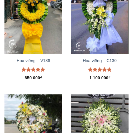
Hoa viếng – V136
Hoa viếng – C130
Được xếp
Được xếp
850.000
₫
1.100.000
₫
hạng
5.00
hạng
5.00
5 sao
5 sao