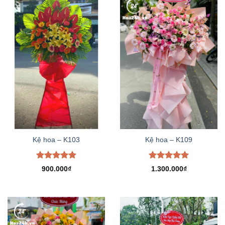
Kệ hoa – K103
Kệ hoa – K109
Được xếp
Được xếp
900.000
₫
1.300.000
₫
hạng
5.00
hạng
5.00
5 sao
5 sao