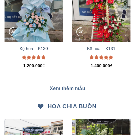
Kệ hoa – K130
Kệ hoa – K131
Được xếp
Được xếp
1.200.000
₫
1.400.000
₫
hạng
5.00
hạng
5.00
5 sao
5 sao
Xem thêm mẫu
HOA CHIA BUỒN