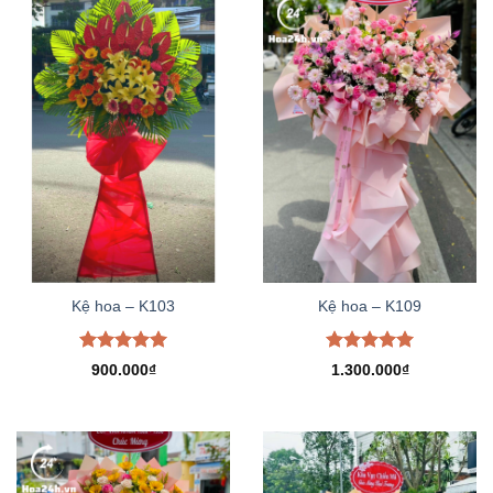
Kệ hoa – K103
Kệ hoa – K109
Được xếp
Được xếp
900.000
₫
1.300.000
₫
hạng
5.00
hạng
5.00
5 sao
5 sao