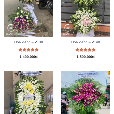
Hoa viếng – V138
Hoa viếng – V148
Được xếp
Được xếp
1.400.000
₫
1.500.000
₫
hạng
5.00
hạng
5.00
5 sao
5 sao