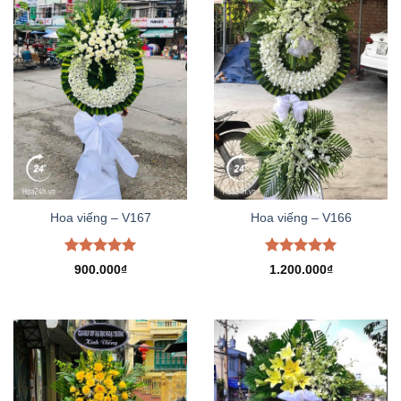
Hoa viếng – V167
Hoa viếng – V166
Được xếp
Được xếp
900.000
₫
1.200.000
₫
hạng
5.00
hạng
5.00
5 sao
5 sao