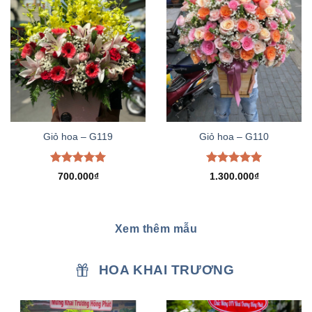
Giỏ hoa – G119
Giỏ hoa – G110
Được xếp
Được xếp
700.000
₫
1.300.000
₫
hạng
5.00
hạng
5.00
5 sao
5 sao
Xem thêm mẫu
HOA KHAI TRƯƠNG