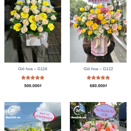
Giỏ hoa – G116
Giỏ hoa – G122
Được xếp
Được xếp
500.000
₫
680.000
₫
hạng
5.00
hạng
5.00
5 sao
5 sao