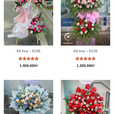
Kệ hoa – K106
Kệ hoa – K126
Được xếp
Được xếp
1.400.000
₫
1.200.000
₫
hạng
5.00
hạng
5.00
5 sao
5 sao