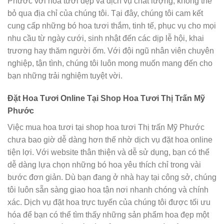
Phước với hoa tươi đẹp và dịch vụ chất lượng, không thể
bỏ qua địa chỉ của chúng tôi. Tại đây, chúng tôi cam kết
cung cấp những bó hoa tươi thắm, tinh tế, phục vụ cho mọi
nhu cầu từ ngày cưới, sinh nhật đến các dịp lễ hội, khai
trương hay thăm người ốm. Với đội ngũ nhân viên chuyên
nghiệp, tận tình, chúng tôi luôn mong muốn mang đến cho
bạn những trải nghiệm tuyệt vời.
Đặt Hoa Tươi Online Tại Shop Hoa Tươi Thị Trấn Mỹ
Phước
Việc mua hoa tươi tại shop hoa tươi Thị trấn Mỹ Phước
chưa bao giờ dễ dàng hơn thế nhờ dịch vụ đặt hoa online
tiện lợi. Với website thân thiện và dễ sử dụng, bạn có thể
dễ dàng lựa chọn những bó hoa yêu thích chỉ trong vài
bước đơn giản. Dù bạn đang ở nhà hay tại công sở, chúng
tôi luôn sẵn sàng giao hoa tận nơi nhanh chóng và chính
xác. Dịch vụ đặt hoa trực tuyến của chúng tôi được tối ưu
hóa để bạn có thể tìm thấy những sản phẩm hoa đẹp một