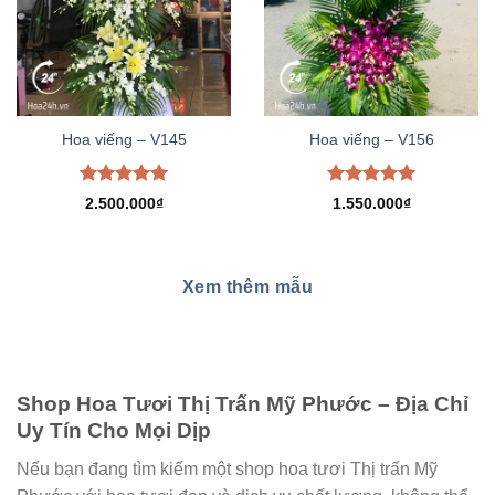
Hoa viếng – V145
Hoa viếng – V156
Được xếp
Được xếp
2.500.000
₫
1.550.000
₫
hạng
5.00
hạng
5.00
5 sao
5 sao
Xem thêm mẫu
Shop Hoa Tươi Thị Trấn Mỹ Phước – Địa Chỉ
Uy Tín Cho Mọi Dịp
Nếu bạn đang tìm kiếm một shop hoa tươi Thị trấn Mỹ