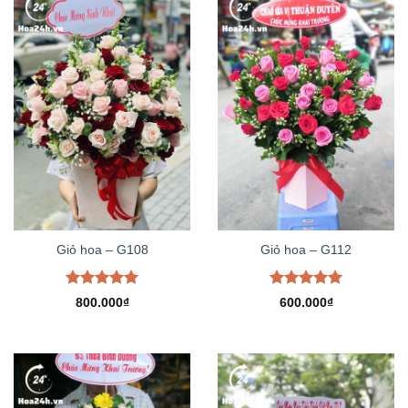
Giỏ hoa – G108
Giỏ hoa – G112
Được xếp
Được xếp
800.000
₫
600.000
₫
hạng
5.00
hạng
5.00
5 sao
5 sao