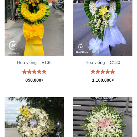
Hoa viếng – V136
Hoa viếng – C130
Được xếp
Được xếp
850.000
₫
1.100.000
₫
hạng
5.00
hạng
5.00
5 sao
5 sao