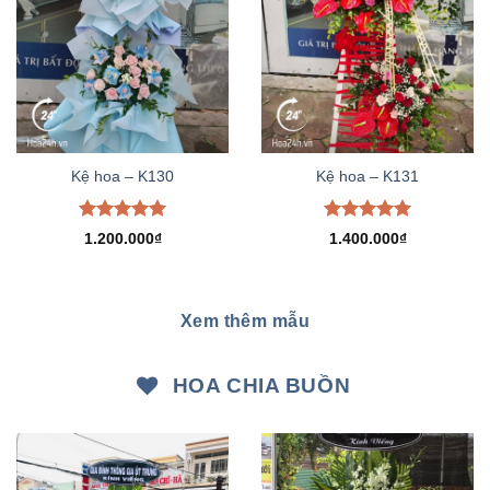
Kệ hoa – K130
Kệ hoa – K131
Được xếp
Được xếp
1.200.000
₫
1.400.000
₫
hạng
5.00
hạng
5.00
5 sao
5 sao
Xem thêm mẫu
HOA CHIA BUỒN