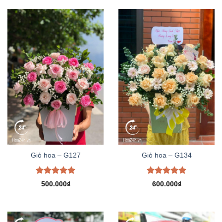
Giỏ hoa – G127
Giỏ hoa – G134
Được xếp
Được xếp
500.000
₫
600.000
₫
hạng
5.00
hạng
5.00
5 sao
5 sao