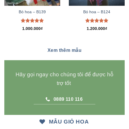
Bó hoa – B139
Bó hoa – B124
Được xếp
Được xếp
1.000.000
₫
1.200.000
₫
hạng
5.00
hạng
5.00
5 sao
5 sao
Xem thêm mẫu
Hãy gọi ngay cho chúng tôi để được hỗ
trợ tốt
0889 110 116
MẪU GIỎ HOA